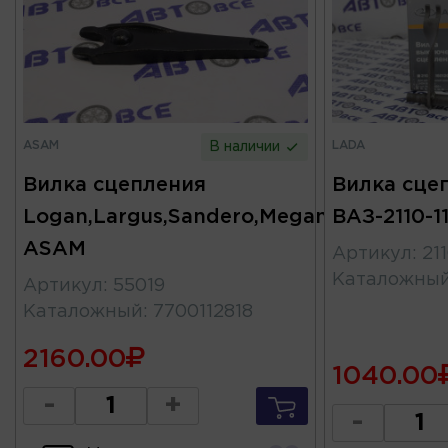
ASAM
LADA
В наличии
Вилка сцепления
Вилка сце
Logan,Largus,Sandero,Megane
ВАЗ-2110-1
ASAM
Артикул
:
21
Каталожны
Артикул
:
55019
Каталожный
:
7700112818
2160.00
1040.00
-
+
-