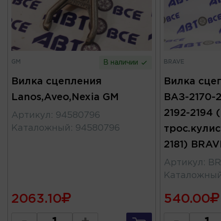
GM
BRAVE
В наличии
Вилка сцепления
Вилка сце
Lanos,Aveo,Nexia GM
ВАЗ-2170-2
2192-2194 
Артикул
:
94580796
Каталожный
:
94580796
трос.кулис
2181) BRAV
Артикул
:
BR
Каталожны
2063.10
540.00