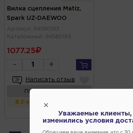
Вилка сцепления Matiz,
Spark UZ-DAEWOO
Артикул
:
94580193
Каталожный
:
94580193
1077.25
-
+
Написать отзыв
Показать аналоги
В 2-х и более магазинах
Уважаемые клиенты,
изменились условия дост
Обращаем ваше внимание, что c 30