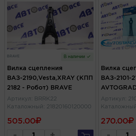
BRAVE
В наличии
Вилка сцепления
Вилка сце
ВАЗ-2190,Vesta,XRAY (КПП
ВАЗ-2101-2
2182 - Робот) BRAVE
AVTOGRA
Артикул
:
BRRK22
Артикул
:
21
Каталожный
:
21820160120000
Каталожны
505.00
270.00
-
+
-