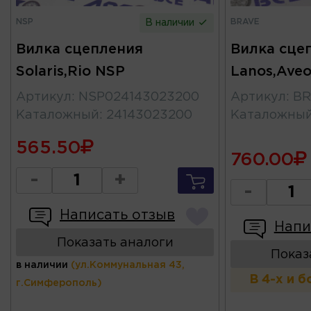
NSP
BRAVE
В наличии
Вилка сцепления
Вилка сце
Solaris,Rio NSP
Lanos,Ave
Артикул
:
NSP024143023200
Артикул
:
BR
Каталожный
:
24143023200
Каталожны
565.50
760.00
-
+
-
Написать отзыв
Напи
Показать аналоги
Показ
в наличии
(ул.Коммунальная 43,
В 4-х и 
г.Симферополь)