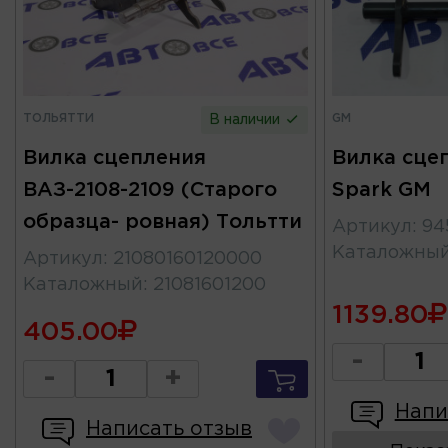
ТОЛЬЯТТИ
GM
В наличии
Вилка сцепления
Вилка сцеп
ВАЗ-2108-2109 (Старого
Spark GM
образца- ровная) Тольтти
Артикул
:
94
Каталожны
Артикул
:
21080160120000
Каталожный
:
21081601200
1139.80
405.00
-
-
+
Напи
Написать отзыв