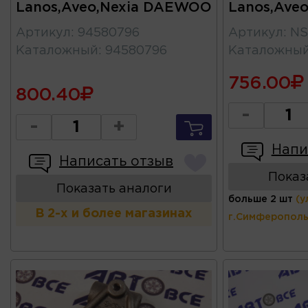
Lanos,Aveo,Nexia DAEWOO
Lanos,Aveo
Артикул
:
94580796
Артикул
:
NS
Каталожный
:
94580796
Каталожны
756.00
800.40
-
-
+
Напи
Написать отзыв
Показ
Показать аналоги
больше 2 шт
(у
В 2-х и более магазинах
г.Симферополь