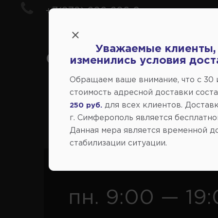
+7(978) 206-206-8
Уважаемые клиенты,
Социальные сети:
изменились условия дост
Обращаем ваше внимание, что c 30
стоимость адресной доставки сост
для всех клиентов. Доставк
250 руб.
Розница
Опт
г. Симферополь является бесплатно
Данная мера является временной д
стабилизации ситуации.
График работы
пн. 9:00 — 19