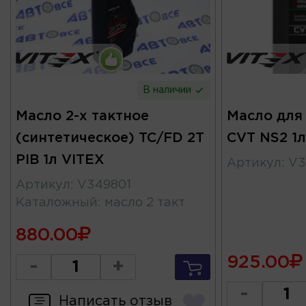
В наличии
Масло 2-х тактное
Масло для
(синтетическое) TC/FD 2T
CVT NS2 1л
PIB 1л VITEX
Артикул
:
V3
Артикул
:
V349801
Каталожный
:
масло 2 такт
880.00
925.00
-
+
-
Написать отзыв