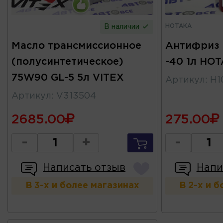
HOTAKA
В наличии
Масло трансмиссионное
Антифриз 
(полусинтетическое)
-40 1л HO
75W90 GL-5 5л VITEX
Артикул
:
H1
Артикул
:
V313504
2685.00
275.00
-
+
-
Написать отзыв
Напи
В 3-х и более магазинах
В 2-х и 