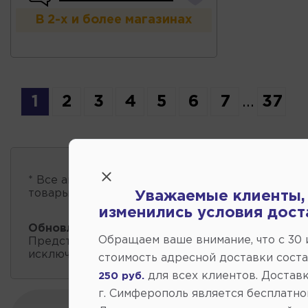
В 2-х и более магазинах
1
2
3
4
5
6
7
...
37
* Все автозапчасти
есть в наличии
, обновление 
товары проходит несколько раз в сутки.
Уважаемые клиенты,
изменились условия дост
Обновление остатков и цен:
13:21 2026-08-09
Обращаем ваше внимание, что c 30
Представленные данные о запчастях на этой ст
исключительно информационный характер.
стоимость адресной доставки сост
для всех клиентов. Доставк
250 руб.
г. Симферополь является бесплатно