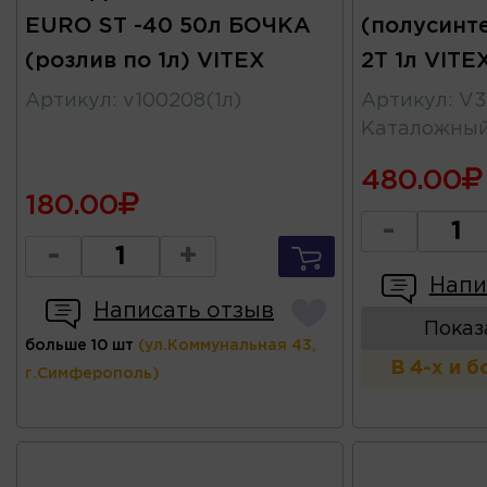
EURO ST -40 50л БОЧКА
(полусинте
(розлив по 1л) VITEX
2T 1л VITE
Артикул
:
v100208(1л)
Артикул
:
V3
Каталожны
480.00
180.00
-
-
+
Напи
Написать отзыв
Показ
больше 10 шт
(ул.Коммунальная 43,
В 4-х и 
г.Симферополь)