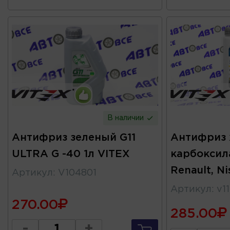
В наличии
Антифриз зеленый G11
Антифриз 
ULTRA G -40 1л VITEX
карбоксил
Renault, Ni
Артикул
:
V104801
Артикул
:
v11
270.00
285.00
-
+