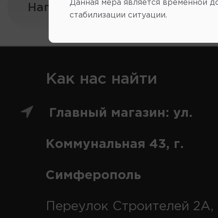
Данная мера является временной д
Напишите нам:
стабилизации ситуации.
Как нас найти
Главный магазин: ул.
Коммунальная 43, г.
Симферополь
Переулок Строителей 2А, 