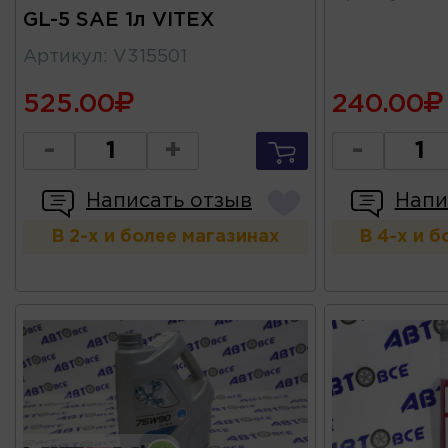
GL-5 SAE 1л VITEX
Артикул
:
V315501
525.00
240.00
-
+
-
Написать отзыв
Напи
В 2-х и более магазинах
В 4-х и 