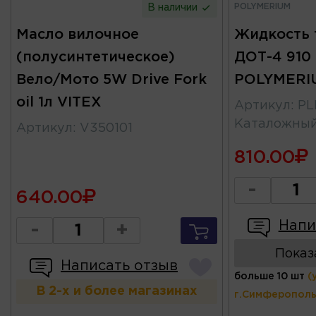
POLYMERIUM
В наличии
Масло вилочное
Жидкость 
(полусинтетическое)
ДОТ-4 910 
Вело/Мото 5W Drive Fork
POLYMERI
oil 1л VITEX
Артикул
:
PL
Каталожны
Артикул
:
V350101
810.00
-
640.00
Напи
-
+
Показ
Написать отзыв
больше 10 шт
(
В 2-х и более магазинах
г.Симферополь