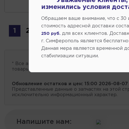
Уважаемые клиенты,
изменились условия дост
Обращаем ваше внимание, что c 30
стоимость адресной доставки сост
1
2
3
для всех клиентов. Доставк
250 руб.
г. Симферополь является бесплатно
Данная мера является временной д
стабилизации ситуации.
* Все автозапчасти
есть в наличии
, обновление 
товары проходит несколько раз в сутки.
Обновление остатков и цен:
15:00 2026-08-07
Представленные данные о запчастях на этой ст
исключительно информационный характер.
Напишите нам: