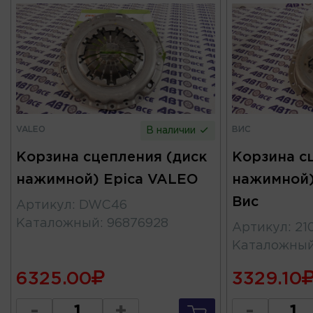
VALEO
ВИС
В наличии
Корзина сцепления (диск
Корзина с
нажимной) Epica VALEO
нажимной)
Вис
Артикул
:
DWC46
Каталожный
:
96876928
Артикул
:
21
Каталожны
6325.00
3329.10
-
+
-