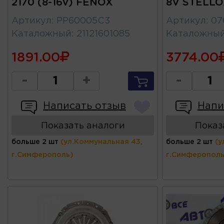
2170 (8-16v) FENOX
8V STELLO
Артикул
:
PP60005C3
Артикул
:
07
Каталожный
:
21121601085
Каталожны
1891.00
3774.00
-
+
-
Написать отзыв
Напи
Показать аналоги
Показ
больше 2 шт
(ул.Коммунальная 43,
больше 2 шт
(у
г.Симферополь)
г.Симферополь