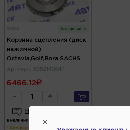
SACHS
В наличии
Корзина сцепления (диск
нажимной)
Octavia,Golf,Bora SACHS
Артикул
:
3082149644
6466.12
-
+
Написать отзыв
в наличии
(ул.Коммунальная 43,
г.Симферополь)