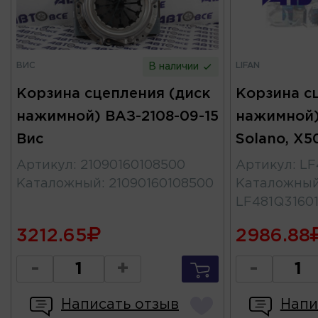
ВИС
LIFAN
В наличии
Корзина сцепления (диск
Корзина с
нажимной) ВАЗ-2108-09-15
нажимной) 
Вис
Solano, X5
Артикул
:
21090160108500
Артикул
:
LF
Каталожный
:
21090160108500
Каталожны
LF481Q31601
3212.65
2986.88
-
+
-
Написать отзыв
Напи