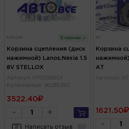
STELLOX
AT
В наличии
Корзина сцепления (диск
Корзина с
нажимной) Lanos,Nexia 1.5
нажимной)
8V STELLOX
АТ
Артикул
:
0700358SX
Артикул
:
AT
Каталожный
:
96285360
3522.40
1621.50
-
+
-
Написать отзыв