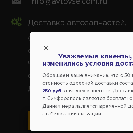
info@avtovse.com.ru
Доставка автозапчастей
,
Симферополь и районы,
Севастополь, Ялта, Евпатор
Уважаемые клиенты,
Черноморское, Саки, Белого
изменились условия дост
Феодосия, Старый Крым, Ар
Обращаем ваше внимание, что c 30
стоимость адресной доставки сост
Джанкой.
для всех клиентов. Доставк
250 руб.
г. Симферополь является бесплатно
Данная мера является временной д
стабилизации ситуации.
Карта схема проезда