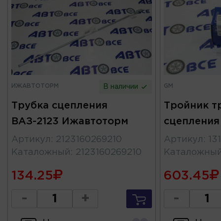
ИЖАВТОТОРМ
GM
В наличии
Трубка сцепления
Тройник т
ВАЗ-2123 Ижавтоторм
сцепления
Артикул
:
2123160269210
Артикул
:
13
Каталожный
:
2123160269210
Каталожны
134.25
603.45
-
+
-