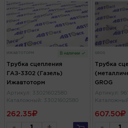
ИЖАВТОТОРМ
GROG
В наличии
Трубка сцепления
Трубка сц
ГАЗ-3302 (Газель)
(металличе
Ижавтоторм
GROG
Артикул
:
33021602580
Артикул
:
96
Каталожный
:
33021602580
Каталожны
262.35
607.50
-
+
-