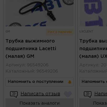
GM
UXCLENT
Нет в наличии
Трубка выжимного
Трубка вы
подшипника Lacetti
подшипник
(малая) GM
(малая) U
Артикул
:
96549206
Артикул
:
20
Каталожный
:
96549206
Каталожны
Напомнить о поступлении
Напомнить 
Написать отзыв
Напи
Показать аналоги
Показ