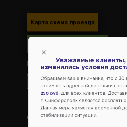
Карта схема проезда
Следить за изменениями
Уважаемые клиенты,
Принимаем к оплате карты 
изменились условия дост
Обращаем ваше внимание, что c 30
стоимость адресной доставки сост
для всех клиентов. Доставк
250 руб.
г. Симферополь является бесплатно
Данная мера является временной д
стабилизации ситуации.
Справочный центр: