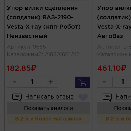
Упор вилки сцепления
Упор вилк
(солдатик) ВАЗ-2190-
(солдатик)
Vesta-X-ray (кпп-Робот)
Vesta-X-ra
Неизвестный
АвтоВаз
Артикул
:
9666
Артикул
:
21
Каталожный
:
218201601212
Каталожны
182.85
461.10
-
+
-
Написать отзыв
Напи
Показать аналоги
Показ
В 2-х и более магазинах
В 2-х и 