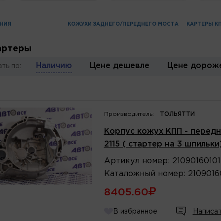
ЕНИЯ
КОЖУХИ ЗАДНЕГО/ПЕРЕДНЕГО МОСТА
КАРТЕРЫ К
артеры
Наличию
Цене дешевле
Цене дорож
ть по:
Производитель:
ТОЛЬЯТТИ
Корпус кожух КПП - передн
2115 ( стартер на 3 шпильки
Артикул
номер
:
2109016010
Каталожный
номер
:
2109016
8405.60
В избранное
Написат