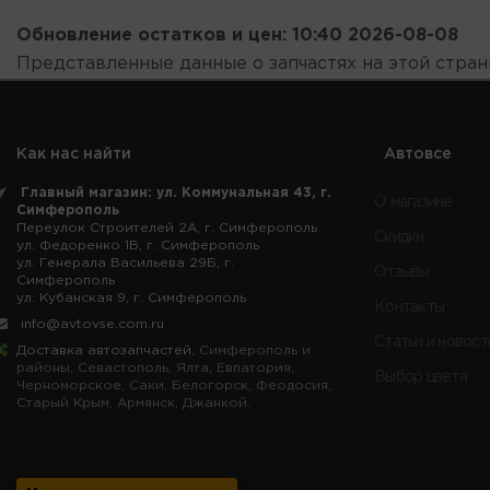
Обновление остатков и цен:
10:40 2026-08-08
Представленные данные о запчастях на этой стра
Как нас найти
Автовсе
Главный магазин: ул. Коммунальная 43, г.
О магазине
Симферополь
Переулок Строителей 2А, г. Симферополь
Скидки
ул. Федоренко 1В, г. Симферополь
ул. Генерала Васильева 29Б, г.
Отзывы
Симферополь
ул. Кубанская 9, г. Симферополь
Контакты
info@avtovse.com.ru
Статьи и новост
Доставка автозапчастей
, Симферополь и
районы, Севастополь, Ялта, Евпатория,
Выбор цвета
Черноморское, Саки, Белогорск, Феодосия,
Старый Крым, Армянск, Джанкой.