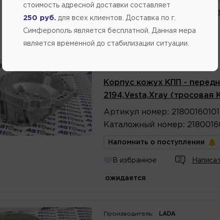
стоимость адресной доставки составляет
В избранное
Написат
250 руб.
для всех клиентов. Доставка по г.
ожидается
Симферополь является бесплатной. Данная мера
является временной до стабилизации ситуации.
Производитель:
LADA
Корпус кожух КПП - передн
2194,Vesta,Xray (тросовая 
Артикул
номер
:
21800160101
Каталожный
номер
:
2180016
Напомнить о поступлении
В избранное
Написат
ожидается
Производитель:
LADA