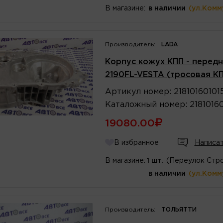
В магазине:
в наличии
(ул.Комм
Производитель:
LADA
Корпус кожух КПП - передн
2190FL-VESTA (тросовая К
Артикул
номер
:
21810160101
Каталожный
номер
:
2181016
19080.00
В избранное
Написат
В магазине:
1 шт.
(Переулок Стро
в наличии
(ул.Комм
Производитель:
ТОЛЬЯТТИ