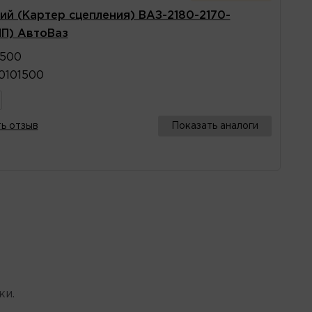
ий (Картер сцепления) ВАЗ-2180-2170-
ПП) АвтоВаз
1500
0101500
ь отзыв
Показать аналоги
ки.