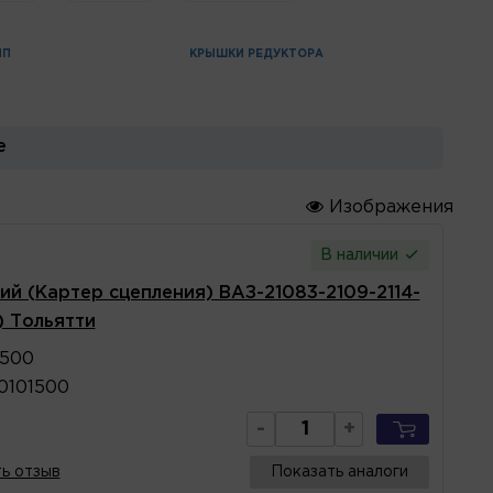
ПП
КРЫШКИ РЕДУКТОРА
е
Изображения
В наличии
ий (Картер сцепления) ВАЗ-21083-2109-2114-
) Тольятти
1500
0101500
-
+
ь отзыв
Показать аналоги