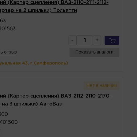
й (Картер сцепления) ВАЗ-2110-2111-2112-
тартер на 2 шпильки) Тольятти
563
101563
-
+
ь отзыв
Показать аналоги
унальная 43, г.Симферополь)
Нет в наличии
й (Картер сцепления) ВАЗ-2112-2110-2170-
р на 3 шпильки) АвтоВаз
500
0101500