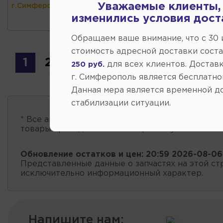
Уважаемые клиенты,
г.Симферополь)
изменились условия дост
Обращаем ваше внимание, что c 30
стоимость адресной доставки сост
1
2
для всех клиентов. Доставк
250 руб.
г. Симферополь является бесплатно
Данная мера является временной д
стабилизации ситуации.
* Все автозапчасти
есть в наличии
, обновление 
товары проходит несколько раз в сутки.
Обновление остатков и цен:
20:59 2026-08-06
Представленные данные о запчастях на этой ст
исключительно информационный характер.
Напишите нам: