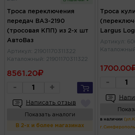
Троса переключения
Троса кул
передач ВАЗ-2190
(переключ
(тросовая КПП) из 2-х шт
Largus Lo
АвтоВаз
Артикул
:
60
Каталожны
Артикул
:
21901170311322
Каталожный
:
21901170311322
1700.00
8561.20
-
-
+
Напи
Написать отзыв
Показ
Показать аналоги
в наличии
(ул.
В 2-х и более магазинах
г.Симферополь