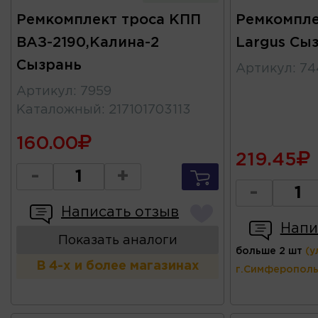
Ремкомплект троса КПП
Ремкомпле
ВАЗ-2190,Калина-2
Largus Сы
Сызрань
Артикул
:
74
Артикул
:
7959
Каталожный
:
217101703113
160.00
219.45
-
+
-
Написать отзыв
Напи
Показать аналоги
больше 2 шт
(у
В 4-х и более магазинах
г.Симферополь