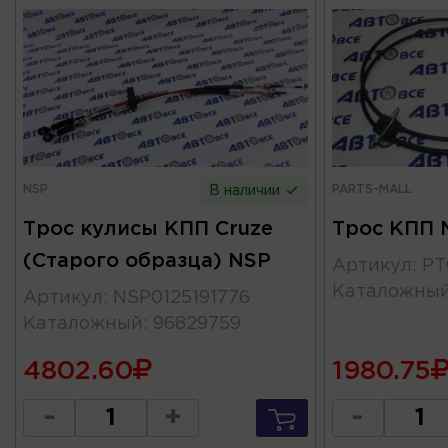
NSP
PARTS-MALL
В наличии
Трос кулисы КПП Cruze
Трос КПП 
(Старого образца) NSP
Артикул
:
PT
Каталожны
Артикул
:
NSP0125191776
Каталожный
:
96829759
4802.60
1980.75
-
+
-