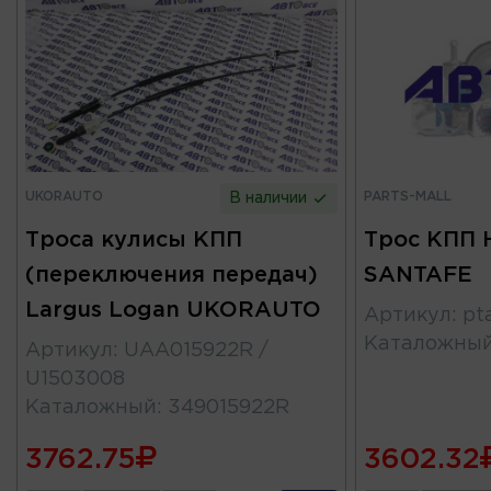
UKORAUTO
PARTS-MALL
В наличии
Троса кулисы КПП
Трос КПП 
(переключения передач)
SANTAFE
Largus Logan UKORAUTO
Артикул
:
pt
Каталожны
Артикул
:
UAA015922R /
U1503008
Каталожный
:
349015922R
3762.75
3602.32