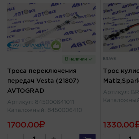
BRAVE
В наличии
Троса переключения
Трос кули
передач Vesta (21807)
Matiz,Spa
AVTOGRAD
Артикул
:
BR
Каталожны
Артикул
:
845000641011
Каталожный
:
8450006410
1700.00
1330.00