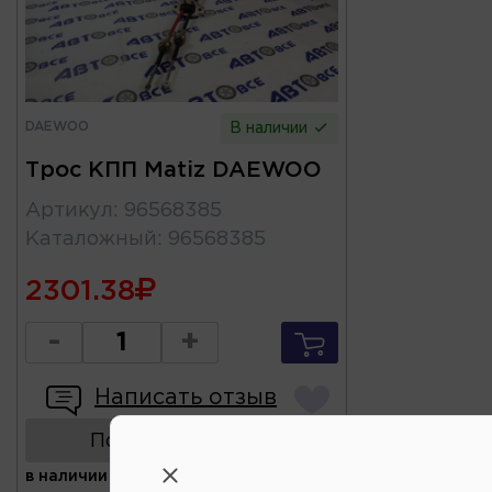
DAEWOO
В наличии
Трос КПП Matiz DAEWOO
Артикул
:
96568385
Каталожный
:
96568385
2301.38
-
+
Написать отзыв
Показать аналоги
в наличии
(ул.Коммунальная 43,