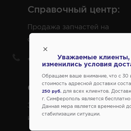
Справочный центр:
Продажа запчастей на
отечественные авто
Уважаемые клиенты,
+7(978) 206-206-5
изменились условия дост
Обращаем ваше внимание, что c 30
стоимость адресной доставки сост
Справочный центр:
для всех клиентов. Доставк
250 руб.
г. Симферополь является бесплатно
Заказ шин, дисков, запчасте
Данная мера является временной д
стабилизации ситуации.
иномарки