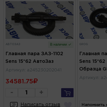
АВТОЗАЗ
GROG
В наличии
Главная пара ЗАЗ-1102
Главная па
Sens 15*62 АвтоЗаз
Sens 15*62
Образца 
Артикул
:
а245230202041
Артикул
:
а2
34581.75
-
+
Написать отзыв
Напомнить 