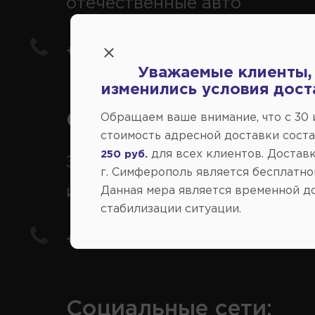
отечественные авто
+7(978) 206-206-5
Уважаемые клиенты,
изменились условия дост
Справочный центр:
Обращаем ваше внимание, что c 30
стоимость адресной доставки сост
для всех клиентов. Доставк
250 руб.
Заказ шин, дисков, запчасте
г. Симферополь является бесплатно
иномарки
Данная мера является временной д
стабилизации ситуации.
+7(978) 206-206-8
Социальные сети: