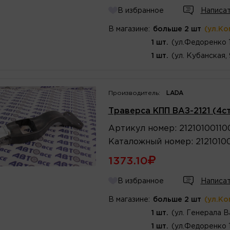
В избранное
Написат
В магазине:
больше 2 шт
(ул.Ко
1 шт.
(ул.Федоренко 
1 шт.
(ул. Кубанская,
Производитель:
LADA
Траверса КПП ВАЗ-2121 (4с
Артикул
номер
:
2121010011
Каталожный
номер
:
2121010
1373.10
В избранное
Написат
В магазине:
больше 2 шт
(ул.Ко
1 шт.
(ул. Генерала В
1 шт.
(ул.Федоренко 