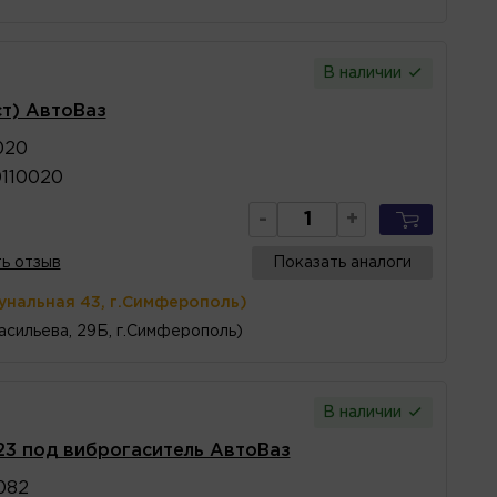
В наличии
ст) АвтоВаз
020
0110020
-
+
ь отзыв
Показать аналоги
унальная 43, г.Симферополь)
асильева, 29Б, г.Симферополь)
В наличии
23 под виброгаситель АвтоВаз
082