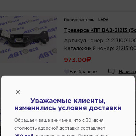
Производитель:
LADA
Траверса КПП ВАЗ-21213 (5
Артикул
номер
:
21213100110
Каталожный
номер
:
2121310
973.00
В избранное
Написат
В магазине:
в наличии
(ул.Комм
1 шт.
(ул. Генерала В
Уважаемые клиенты,
изменились условия доставки
Производитель:
LADA
Обращаем ваше внимание, что c 30 июня
Траверса КПП ВАЗ-21214-21
стоимость адресной доставки составляет
Артикул
номер
:
21214100110