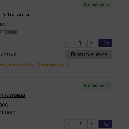
В наличии
ст) Тольятти
000
0110000
-
+
ь отзыв
Показать аналоги
оммунальная 43, г.Симферополь)
В наличии
т) АвтоВаз
0000
0110000
-
+