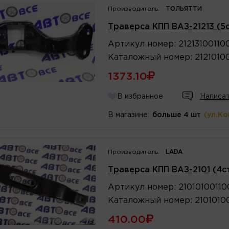
Производитель:
ТОЛЬЯТТИ
Траверса КПП ВАЗ-21213 (5
Артикул
номер
:
21213100110
Каталожный
номер
:
2121010
1373.10
В избранное
Написат
В магазине:
больше 4 шт
(ул.К
Производитель:
LADA
Траверса КПП ВАЗ-2101 (4с
Артикул
номер
:
2101010011
Каталожный
номер
:
2101010
410.00