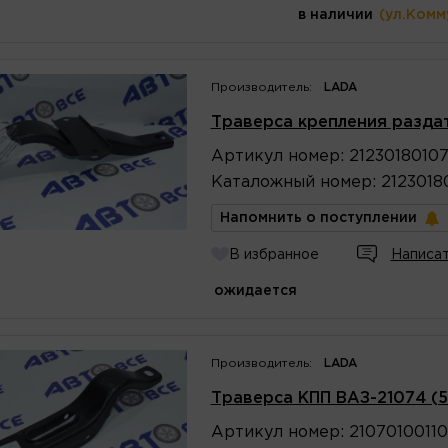
в наличии
(ул.Комм
Производитель:
LADA
Траверса крепления разда
Артикул
номер
:
2123018010
Каталожный
номер
:
2123018
Напомнить о поступлении
В избранное
Написат
ожидается
Производитель:
LADA
Траверса КПП ВАЗ-21074 (5
Артикул
номер
:
2107010011