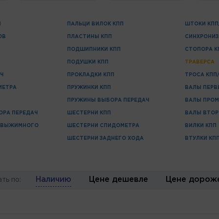
Н
ПАЛЬЦИ ВИЛОК КПП
ШТОКИ КПП
ОВ
ПЛАСТИНЫ КПП
СИНХРОНИ
ПОДШИПНИКИ КПП
СТОПОРА К
ПОДУШКИ КПП
ТРАВЕРСА
Ч
ПРОКЛАДКИ КПП
ТРОСА КПП
МЕТРА
ПРУЖИНКИ КПП
ВАЛЫ ПЕРВ
ПРУЖИНЫ ВЫБОРА ПЕРЕДАЧ
ВАЛЫ ПРО
ОРА ПЕРЕДАЧ
ШЕСТЕРНИ КПП
ВАЛЫ ВТО
 ВЫЖИМНОГО
ШЕСТЕРНИ СПИДОМЕТРА
ВИЛКИ КПП
ШЕСТЕРНИ ЗАДНЕГО ХОДА
ВТУЛКИ КП
Наличию
Цене дешевле
Цене дорож
ть по: