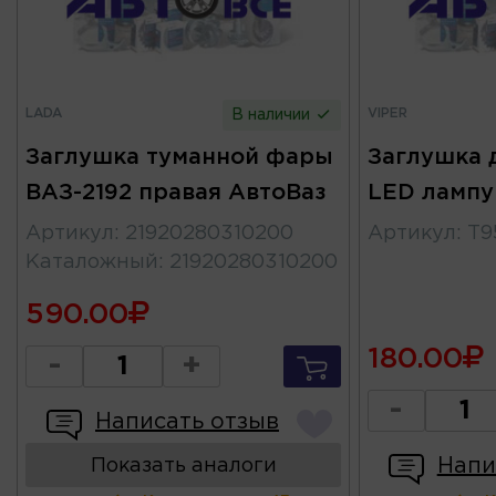
LADA
VIPER
В наличии
Заглушка туманной фары
Заглушка 
ВАЗ-2192 правая АвтоВаз
LED лампу
Артикул
:
21920280310200
Артикул
:
T9
Каталожный
:
21920280310200
590.00
180.00
-
+
-
Написать отзыв
Напи
Показать аналоги