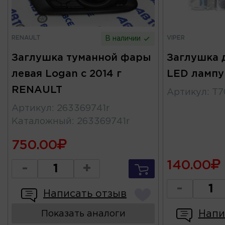
RENAULT
VIPER
В наличии
Заглушка туманной фары
Заглушка 
левая Logan с 2014 г
LED лампу
RENAULT
Артикул
:
T7
Артикул
:
263369741r
Каталожный
:
263369741r
750.00
140.00
-
+
-
Написать отзыв
Напи
Показать аналоги