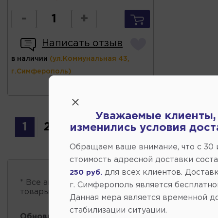
-
+
Написать отзыв
в наличии
(ул.Коммунальная 43,
г.Симферополь)
Уважаемые клиенты,
1
2
3
изменились условия дост
Обращаем ваше внимание, что c 30
стоимость адресной доставки сост
для всех клиентов. Доставк
250 руб.
* Все автозапчасти
есть в наличии
, обновление 
г. Симферополь является бесплатно
товары проходит несколько раз в сутки.
Данная мера является временной д
стабилизации ситуации.
Обновление остатков и цен:
20:58 2026-08-07