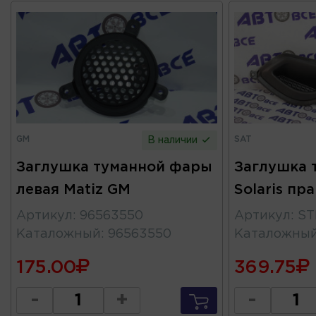
GM
SAT
В наличии
Заглушка туманной фары
Заглушка 
левая Matiz GM
Solaris пр
Артикул
:
96563550
Артикул
:
ST
Каталожный
:
96563550
Каталожны
175.00
369.75
-
+
-