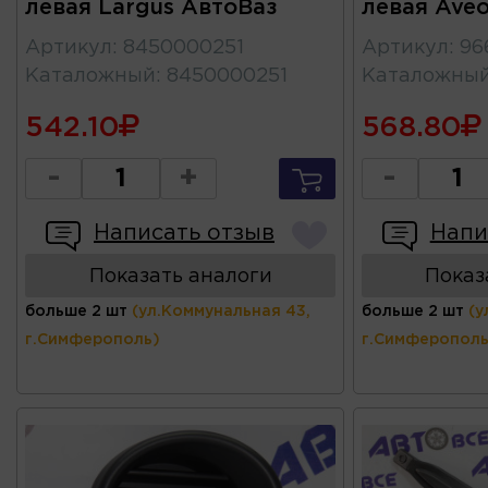
левая Largus АвтоВаз
левая Ave
Артикул
:
8450000251
Артикул
:
96
Каталожный
:
8450000251
Каталожны
542.10
568.80
-
+
-
Написать отзыв
Напи
Показать аналоги
Показ
больше 2 шт
(ул.Коммунальная 43,
больше 2 шт
(у
г.Симферополь)
г.Симферополь