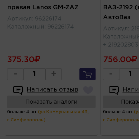
правая Lanos GM-ZAZ
ВАЗ-2192 
АвтоВаз
Артикул
:
96226174
Каталожный
:
96226174
Артикул
:
21
Каталожны
+ 219202803
375.30
756.00
-
+
-
Написать отзыв
Напи
Показать аналоги
Показ
больше 4 шт
(ул.Коммунальная 43,
больше 4 шт
(у
г.Симферополь)
г.Симферополь