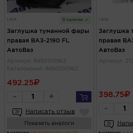
LADA
LADA
В наличии
Заглушка туманной фары
Заглушка 
правая ВАЗ-2190 FL
правая ВАЗ
АвтоВаз
АвтоВаз
Артикул
:
8450100962
Артикул
:
21
Каталожный
:
8450100962
492.25
398.75
-
+
-
Написать отзыв
Напи
Показать аналоги
в наличии
(ул.Коммунальная 43,
в наличии
(ул.