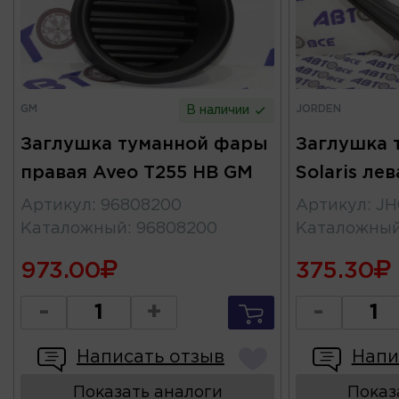
GM
JORDEN
В наличии
Заглушка туманной фары
Заглушка 
правая Aveo T255 HB GM
Solaris ле
Артикул
:
96808200
Артикул
:
JH
Каталожный
:
96808200
Каталожны
973.00
375.30
-
+
-
Написать отзыв
Напи
Показать аналоги
Показ