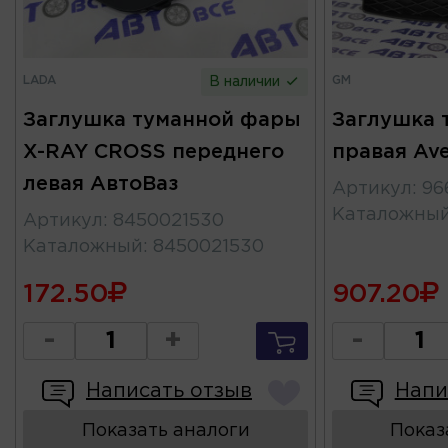
LADA
GM
В наличии
Заглушка туманной фары
Заглушка 
X-RAY CROSS переднего
правая Av
левая АвтоВаз
Артикул
:
96
Каталожны
Артикул
:
8450021530
Каталожный
:
8450021530
172.50
907.20
-
+
-
Написать отзыв
Напи
Показать аналоги
Показ