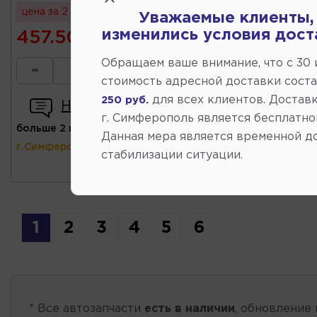
цена за 2 шт
Уважаемые клиенты,
изменились условия дост
457.50
Обращаем ваше внимание, что c 30
-
+
стоимость адресной доставки сост
для всех клиентов. Доставк
250 руб.
Написать отзыв
г. Симферополь является бесплатно
больше 2 шт
(ул.Коммунальная 43,
Данная мера является временной д
г.Симферополь)
стабилизации ситуации.
1
2
3
4
5
6
* Все автозапчасти
есть в наличии
, обновление 