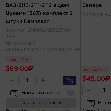
ВАЗ-2110-2111-2112 в цвет
Самара
Цунами (363) комплект 2
Артикул
:
Р0
штуки Кампласт
Артикул
:
2110082126525300
363
Каталожный
:
211008212652\211008212653\211008212652530
цена за 2 шт
369.00
цена за 2 шт
345.00
-
+
-
Написать отзыв
Напи
Показать аналоги
больше 2 шт
(ул.Коммунальная 43,
больше 2 шт
(у