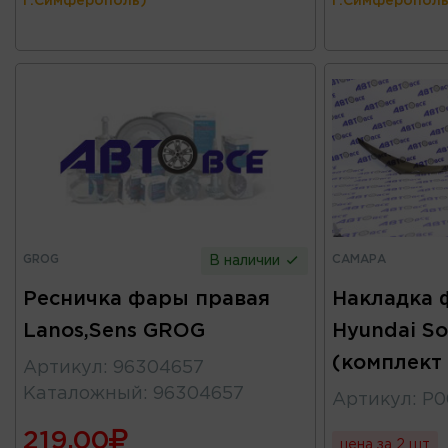
г.Симферополь)
г.Симферополь
GROG
САМАРА
В наличии
Ресничка фары правая
Накладка 
Lanos,Sens GROG
Hyundai Sol
(комплект
Артикул
:
96304657
Каталожный
:
96304657
Артикул
:
Р0
219.00
цена за 2 шт