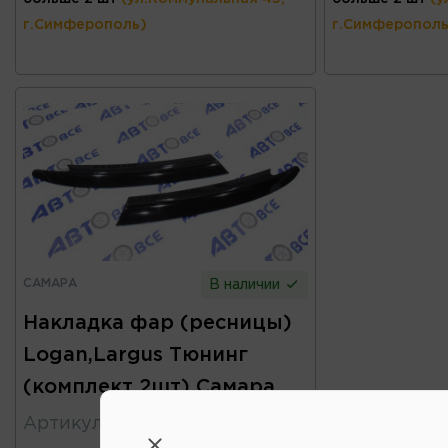
г.Симферополь)
г.Симферополь
САМАРА
В наличии
Накладка фар (ресницы)
Logan,Largus Тюнинг
(комплект 2шт) Самара
Артикул
:
Р0069