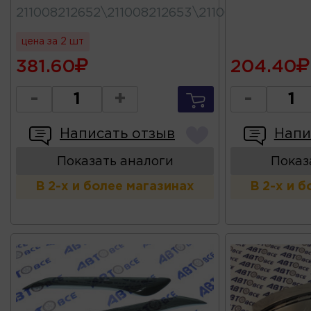
211008212652\211008212653\211008212652530
цена за 2 шт
381.60
204.40
-
+
-
Написать отзыв
Напи
Показать аналоги
Показ
В 2-х и более магазинах
В 2-х и 