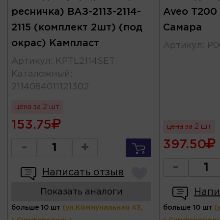
ресничка) ВАЗ-2113-2114-
Aveo T200
2115 (комплект 2шт) (под
Самара
окрас) Кампласт
Артикул
:
Р0
Артикул
:
KPTL2114SET
Каталожный
:
2114084011121302
цена за 2 шт
153.75
цена за 2 шт
397.50
-
+
-
Написать отзыв
Напи
Показать аналоги
больше 10 шт
(ул.Коммунальная 43,
больше 10 шт
(