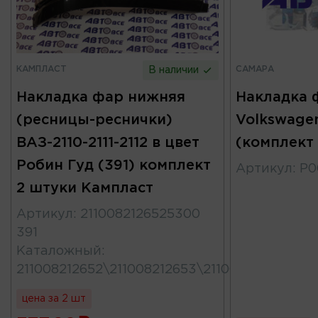
КАМПЛАСТ
САМАРА
В наличии
Накладка фар нижняя
Накладка 
(ресницы-реснички)
Volkswagen
ВАЗ-2110-2111-2112 в цвет
(комплект
Робин Гуд (391) комплект
Артикул
:
Р0
2 штуки Кампласт
Артикул
:
2110082126525300
391
Каталожный
:
211008212652\211008212653\211008212652530
цена за 2 шт