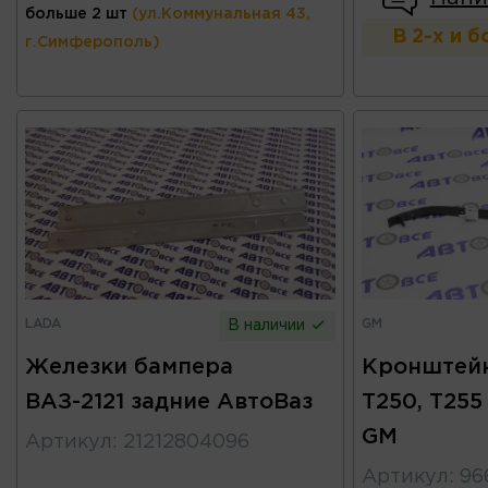
больше 2 шт
(ул.Коммунальная 43,
В 2-х и 
г.Симферополь)
LADA
GM
В наличии
Железки бампера
Кронштейн
ВАЗ-2121 задние АвтоВаз
T250, T255
GM
Артикул
:
21212804096
Артикул
:
96