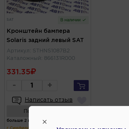
SAT
В наличии
Кронштейн бампера
Solaris задний левый SAT
Артикул
:
STHNS1087B2
Каталожный
:
866131R000
331.35
-
+
Написать отзыв
Показать аналоги
больше 2 шт
(ул.Коммунальная 43,
г.Симферополь)