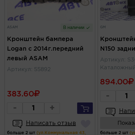
ASAM
GM
В наличии
Кронштейн бампера
Кронштейн
Logan с 2014г.передний
N150 задн
левый ASAM
Артикул
:
S3
Каталожны
Артикул
:
55892
894.00
383.60
-
-
+
Напи
Написать отзыв
Показ
больше 2 шт
(ул.Коммунальная 43,
больше 2 шт
(у