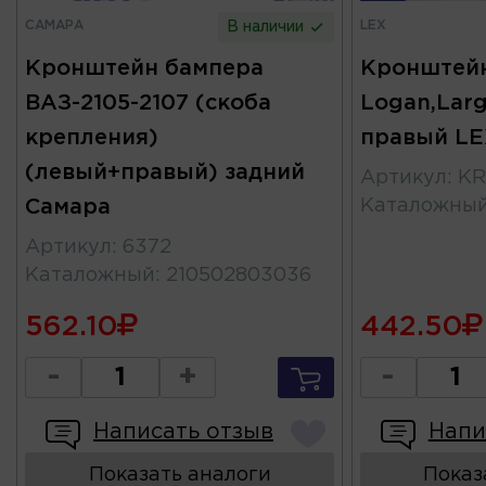
САМАРА
LEX
В наличии
Кронштейн бампера
Кронштей
ВАЗ-2105-2107 (скоба
Logan,Lar
крепления)
правый LE
(левый+правый) задний
Артикул
:
KR
Самара
Каталожны
Артикул
:
6372
Каталожный
:
210502803036
562.10
442.50
-
+
-
Написать отзыв
Напи
Показать аналоги
Показ