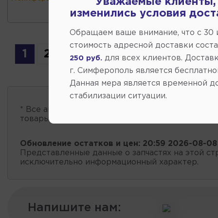
Уважаемые клиенты,
изменились условия дост
Обращаем ваше внимание, что c 30
стоимость адресной доставки сост
1
2
3
4
5
6
7
...
11
для всех клиентов. Доставк
250 руб.
г. Симферополь является бесплатно
Данная мера является временной д
стабилизации ситуации.
* Все автозапчасти
есть в наличии
, обновление 
товары проходит несколько раз в сутки.
Обновление остатков и цен:
20:59 2026-08-08
Представленные данные о запчастях на этой ст
исключительно информационный характер.
Напишите нам: