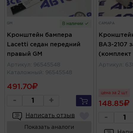
GM
САМАРА
В наличии
Кронштейн бампера
Кронштей
Lacetti седан передний
ВАЗ-2107 
правый GM
(комплект
Артикул
:
96545548
Артикул
:
63
Каталожный
:
96545548
491.70
цена за 2 шт
-
+
148.85
Написать отзыв
-
Показать аналоги
Напи