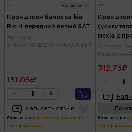
SAT
ATC
В наличии
Кронштейн бампера kia
Кронштейн
Rio 4 передний левый SAT
(усилител
Nexia 2 пр
Артикул
:
STKA47000B2/STKA47000B2R
Артикул
:
JH
Каталожны
312.75
151.05
-
-
+
Напи
Написать отзыв
Показ
больше 4 шт
(ул.Коммунальная 43,
больше 4 шт
(у
г.Симферополь)
г.Симферополь