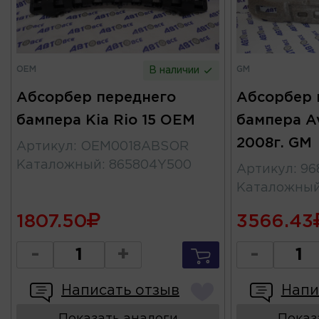
OEM
GM
В наличии
Абсорбер переднего
Абсорбер 
бампера Kia Rio 15 OEM
бампера Av
2008г. GM
Артикул
:
OEM0018ABSOR
Каталожный
:
865804Y500
Артикул
:
96
Каталожны
1807.50
3566.43
-
+
-
Написать отзыв
Напи