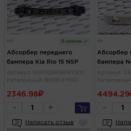
NSP
GM
В наличии
Абсорбер переднего
Абсорбер 
бампера Kia Rio 15 NSP
бампера Ne
Артикул
:
NSP02865804Y500
Артикул
:
S3
Каталожный
:
865804Y500
Каталожны
2346.98
4494.29
-
+
-
Написать отзыв
Напи