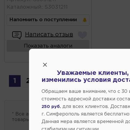
Каталожный
:
S3031211
Напомнить о поступлении
Написать отзыв
Показать аналоги
Уважаемые клиенты,
изменились условия дост
1
2
Обращаем ваше внимание, что c 30
стоимость адресной доставки сост
для всех клиентов. Доставк
250 руб.
г. Симферополь является бесплатно
* Все автозапчасти
есть в наличии
, обновление 
товары проходит несколько раз в сутки.
Данная мера является временной д
стабилизации ситуации.