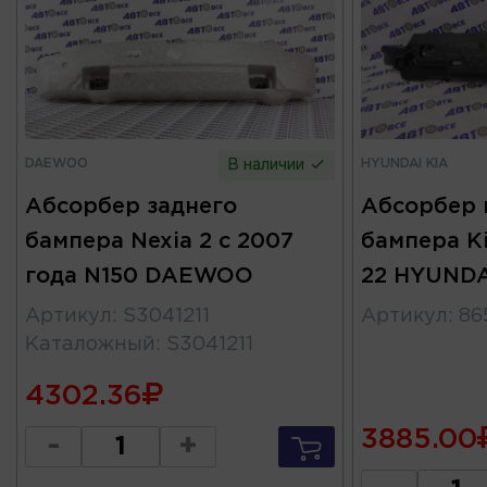
DAEWOO
HYUNDAI KIA
В наличии
Абсорбер заднего
Абсорбер 
бампера Nexia 2 с 2007
бампера Ki
года N150 DAEWOO
22 HYUNDA
Артикул
:
S3041211
Артикул
:
86
Каталожный
:
S3041211
4302.36
3885.00
-
+