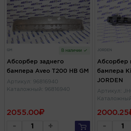
GM
JORDEN
В наличии
Абсорбер заднего
Абсорбер 
бампера Aveo T200 HB GM
бампера Ki
JORDEN
Артикул
:
96816940
Каталожный
:
96816940
Артикул
:
JH
Каталожны
2055.00
2000.25
-
+
-