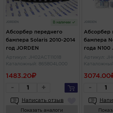
JORDEN
JORDEN
В наличии
Абсорбер переднего
Абсорбер 
бампера Solaris 2010-2014
бампера Ne
год JORDEN
года N100
Артикул
:
JH02ACT11018
Артикул
:
JH
Каталожный
:
865804L000
Каталожны
1483.20
3074.00
-
+
-
Написать отзыв
Напи
Показать аналоги
Показ