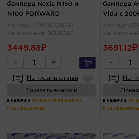
бампера Nexia N150 и
бампера A
N100 FORWARD
Vida с 2006
Артикул
:
DWNEX95231
Артикул
:
96
Каталожный
:
96176262
Каталожны
3449.88
3691.12
-
+
-
Написать отзыв
Напи
Показать аналоги
Показ
в наличии
(ул.Коммунальная 43,
в наличии
(ул.
г.Симферополь)
г.Симферополь