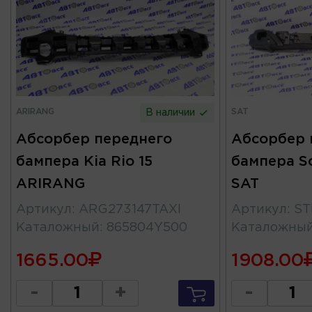
ARIRANG
SAT
В наличии
Абсорбер переднего
Абсорбер 
бампера Kia Rio 15
бампера Sol
ARIRANG
SAT
Артикул
:
ARG273147TAXI
Артикул
:
ST
Каталожный
:
865804Y500
Каталожны
1665.00
1908.00
-
+
-