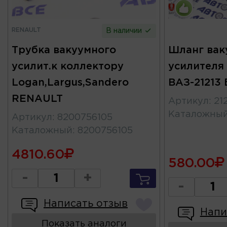
RENAULT
В наличии
Трубка вакуумного
Шланг вак
усилит.к коллектору
усилителя
Logan,Largus,Sandero
ВАЗ-21213 
RENAULT
Артикул
:
21
Каталожны
Артикул
:
8200756105
Каталожный
:
8200756105
4810.60
580.00
-
+
-
Написать отзыв
Напи
Показать аналоги