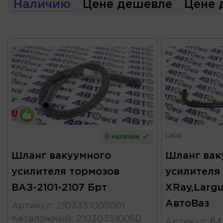
Наличию
Цене дешевле
Цене 
LADA
В наличии
Шланг вакуумного
Шланг вак
усилителя тормозов
усилителя 
ВАЗ-2101-2107 Брт
XRay,Largu
АвтоВаз
Артикул
:
2103351005001
Каталожный
:
210303510050
Артикул
:
84