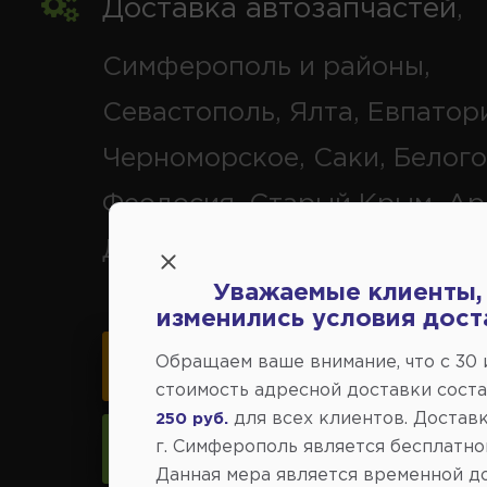
Доставка автозапчастей
,
Симферополь и районы,
Севастополь, Ялта, Евпатор
Черноморское, Саки, Белого
Феодосия, Старый Крым, Ар
Джанкой.
Уважаемые клиенты,
изменились условия дост
Обращаем ваше внимание, что c 30
Карта схема проезда
стоимость адресной доставки сост
для всех клиентов. Доставк
250 руб.
г. Симферополь является бесплатно
Следить за изменениями
Данная мера является временной д