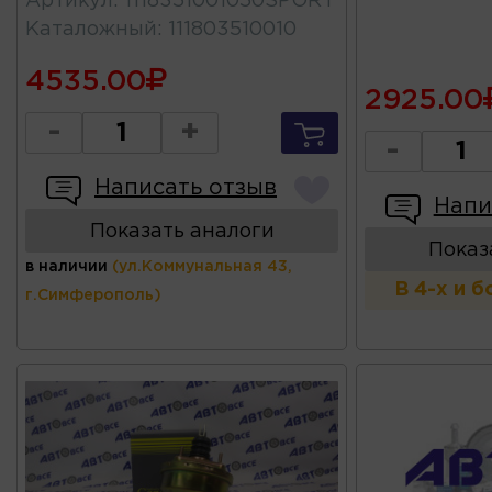
Артикул
:
1118351001050SPORT
Каталожный
:
111803510010
4535.00
2925.00
-
+
-
Написать отзыв
Напи
Показать аналоги
Показ
в наличии
(ул.Коммунальная 43,
В 4-х и 
г.Симферополь)