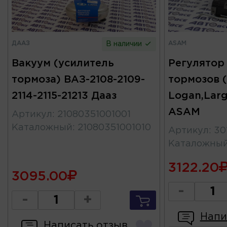
ДААЗ
ASAM
В наличии
Вакуум (усилитель
Регулятор
тормоза) ВАЗ-2108-2109-
тормозов 
2114-2115-21213 Дааз
Logan,Larg
ASAM
Артикул
:
21080351001001
Каталожный
:
21080351001010
Артикул
:
30
Каталожны
3122.20
3095.00
-
-
+
Напи
Написать отзыв