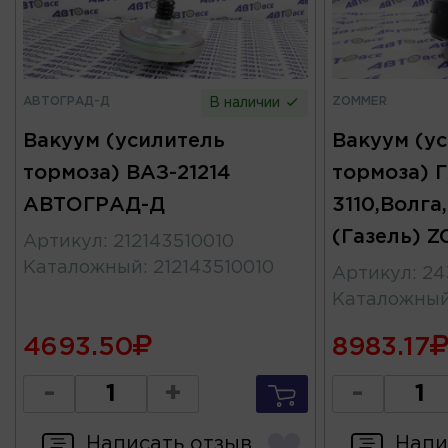
АВТОГРАД-Д
ZOMMER
В наличии
Вакуум (усилитель
Вакуум (у
тормоза) ВАЗ-21214
тормоза) Г
АВТОГРАД-Д
3110,Волга
(Газель) 
Артикул
:
212143510010
Каталожный
:
212143510010
Артикул
:
24
Каталожны
4693.50
8983.17
-
+
-
Написать отзыв
Напи