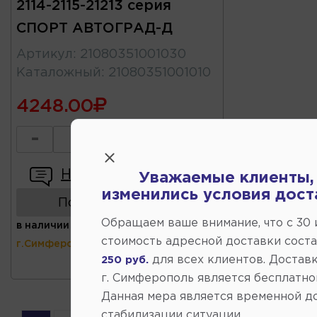
2114-2115-21213 серия
СПОРТ АВТОГРАД-Д
Артикул
:
21080351001030
Каталожный
:
21080351001010
4248.00
-
+
Написать отзыв
Уважаемые клиенты,
изменились условия дост
Показать аналоги
Обращаем ваше внимание, что c 30
в наличии
(ул.Коммунальная 43,
стоимость адресной доставки сост
г.Симферополь)
для всех клиентов. Доставк
250 руб.
г. Симферополь является бесплатно
Данная мера является временной д
стабилизации ситуации.