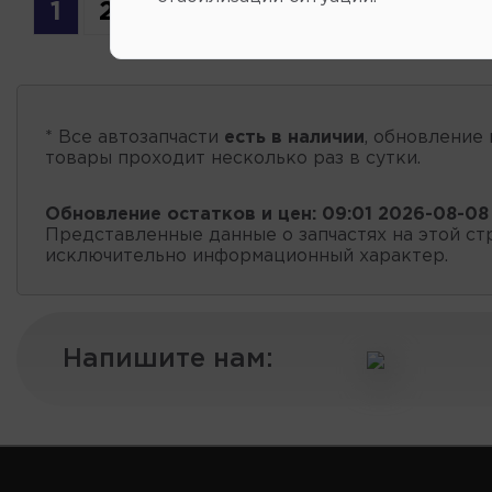
1
2
3
4
* Все автозапчасти
есть в наличии
, обновление 
товары проходит несколько раз в сутки.
Обновление остатков и цен:
09:01 2026-08-08
Представленные данные о запчастях на этой ст
исключительно информационный характер.
Напишите нам: