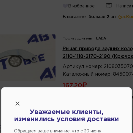
В избранное
Написат
В магазине:
больше 2 шт
(ул.Ко
Производитель:
LADA
Рычаг привода задних коло
2110-1118-2170-2190 (Крючо
Артикул
номер
:
210803507
Каталожный
номер
:
845007
167.20
В избранное
Написат
В магазине:
в наличии
(ул.Комм
Уважаемые клиенты,
изменились условия доставки
Производитель:
ТОЛЬЯТТИ
Обращаем ваше внимание, что c 30 июня