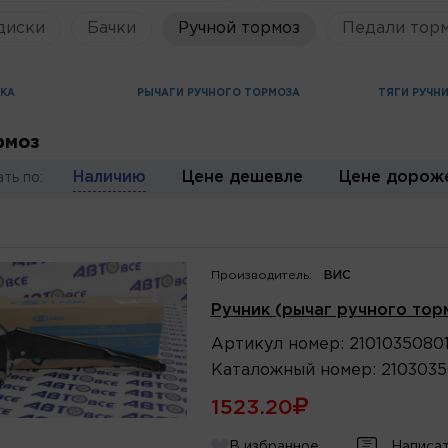
диски
Бачки
Ручной тормоз
Педали торм
КА
РЫЧАГИ РУЧНОГО ТОРМОЗА
ТЯГИ РУЧН
рмоз
Наличию
Цене дешевле
Цене дорож
ть по:
Производитель:
ВИС
Ручник (рычаг ручного тор
Артикул
номер
:
2101035080
Каталожный
номер
:
2103035
1523.20
В избранное
Написат