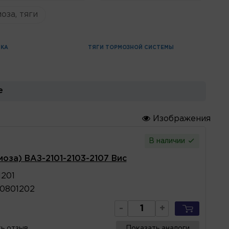
оза, тяги
ИКА
ТЯГИ ТОРМОЗНОЙ СИСТЕМЫ
е
Изображения
В наличии
моза) ВАЗ-2101-2103-2107 Вис
1201
0801202
-
+
ь отзыв
Показать аналоги