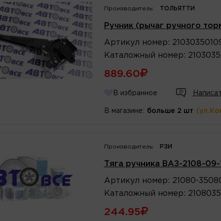
Производитель:
ТОЛЬЯТТИ
Ручник (рычаг ручного тор
Артикул
номер
:
2103035010
Каталожный
номер
:
2103035
889.60
В избранное
Написат
В магазине:
больше 2 шт
(ул.Ко
Производитель:
РЗИ
Тяга ручника ВАЗ-2108-09-
Артикул
номер
:
21080-3508
Каталожный
номер
:
210803
244.95