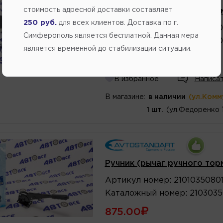
стоимость адресной доставки составляет
Ручник (рычаг ручного тор
250 руб.
для всех клиентов. Доставка по г.
Артикул
номер
:
2108035080
Симферополь является бесплатной. Данная мера
Каталожный
номер
:
2108350
является временной до стабилизации ситуации.
900.00
В избранное
Написат
В магазине:
в наличии
(ул.Комм
1 шт.
(ул.Федоренко 
Ручник (рычаг ручного тор
Артикул
номер
:
21010350801
Каталожный
номер
:
2103035
875.00