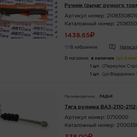
Ручник (рычаг ручного тор
Артикул
номер
:
2108350801
Каталожный
номер
:
2108350
1438.65
В избранное
Написат
В магазине:
в наличии
(ул.Комм
1 шт.
(Переулок Стро
1 шт.
(ул.Федоренко 
Производитель:
ЛАДЬЯ
Тяга ручника ВАЗ-2110-2112
Артикул
номер
:
0710000
Каталожный
номер
:
2110035
338.00