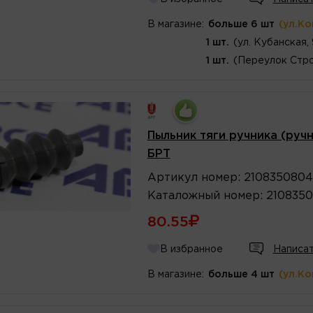
В магазине:
больше 6 шт
(ул.К
1 шт.
(ул. Кубанская,
1 шт.
(Переулок Стро
Пыльник тяги ручника (ручн
БРТ
Артикул
номер
:
210835080
Каталожный
номер
:
210835
80.55
В избранное
Написат
В магазине:
больше 4 шт
(ул.К