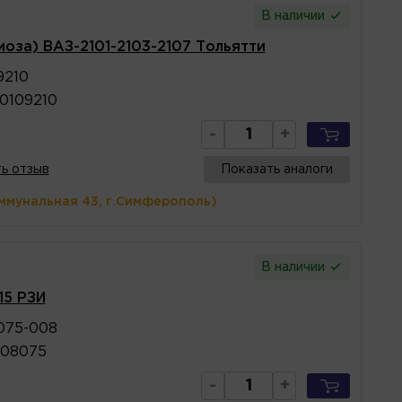
В наличии
моза) ВАЗ-2101-2103-2107 Тольятти
9210
0109210
-
+
ь отзыв
Показать аналоги
ммунальная 43, г.Симферополь)
В наличии
15 РЗИ
075-008
508075
-
+