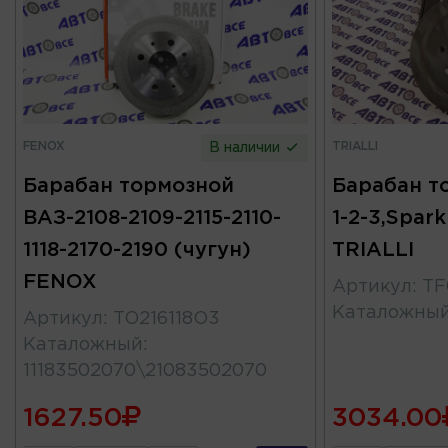
FENOX
TRIALLI
В наличии
Барабан тормозной
Барабан т
ВАЗ-2108-2109-2115-2110-
1-2-3,Spark
1118-2170-2190 (чугун)
TRIALLI
FENOX
Артикул
:
TF
Каталожны
Артикул
:
TO216118O3
Каталожный
:
11183502070\21083502070
1627.50
3034.00