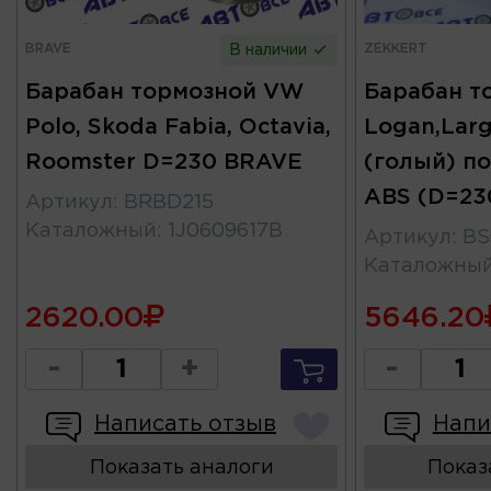
BRAVE
ZEKKERT
В наличии
Барабан тормозной VW
Барабан т
Polo, Skoda Fabia, Octavia,
Logan,Larg
Roomster D=230 BRAVE
(голый) по
ABS (D=23
Артикул
:
BRBD215
Каталожный
:
1J0609617B
Артикул
:
BS
Каталожны
2620.00
5646.20
-
+
-
Написать отзыв
Напи
Показать аналоги
Показ