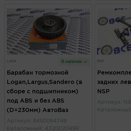
LADA
NSP
В наличии
Барабан тормозной
Ремкомпле
Logan,Largus,Sandero (в
задних лев
сборе с подшипником)
NSP
под ABS и без ABS
Артикул
:
NS
(D=230мм) АвтоВаз
Каталожны
Артикул
:
8450094749
Каталожный
:
432002049R