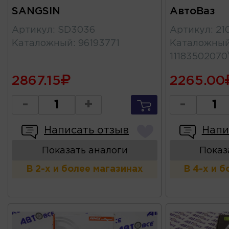
SANGSIN
АвтоВаз
Артикул
:
SD3036
Артикул
:
21
Каталожный
:
96193771
Каталожны
1118350207
2867.15
2265.00
-
+
-
Написать отзыв
Напи
Показать аналоги
Показ
В 2-х и более магазинах
В 4-х и 