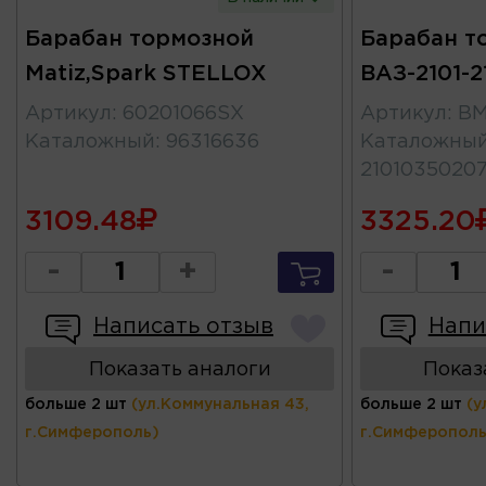
Барабан тормозной
Барабан т
Matiz,Spark STELLOX
ВАЗ-2101-2
Артикул
:
60201066SX
Артикул
:
BM
Каталожный
:
96316636
Каталожны
2101035020
3109.48
3325.20
-
+
-
Написать отзыв
Напи
Показать аналоги
Показ
больше 2 шт
(ул.Коммунальная 43,
больше 2 шт
(у
г.Симферополь)
г.Симферополь