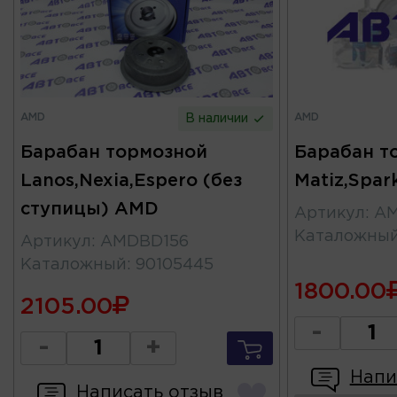
AMD
AMD
В наличии
Барабан тормозной
Барабан т
Lanos,Nexia,Espero (без
Matiz,Spa
ступицы) AMD
Артикул
:
AM
Каталожны
Артикул
:
AMDBD156
Каталожный
:
90105445
1800.00
2105.00
-
-
+
Напи
Написать отзыв