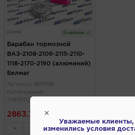
БЕЛМАГ
В наличии
Барабан тормозной
ВАЗ-2108-2109-2115-2110-
1118-2170-2190 (алюминий)
Белмаг
Артикул
:
BM1198
Каталожный
:
11183502070\21083502070
2863.75
Уважаемые клиенты,
-
+
изменились условия дост