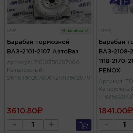
LADA
FENOX
В наличии
Барабан тормозной
Барабан т
ВАЗ-2101-2107 АвтоВаз
ВАЗ-2108-2
1118-2170-2
Артикул
:
21010350207000
Каталожный
:
FENOX
21010350207000\21013502070
Артикул
:
TO
Каталожны
1118350207
3610.80
1841.00
-
+
-