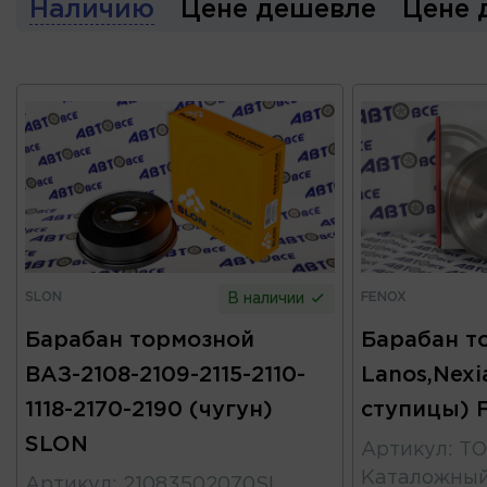
Наличию
Цене дешевле
Цене 
SLON
FENOX
В наличии
Барабан тормозной
Барабан т
ВАЗ-2108-2109-2115-2110-
Lanos,Nexi
1118-2170-2190 (чугун)
ступицы) 
SLON
Артикул
:
TO
Каталожны
Артикул
:
21083502070SL