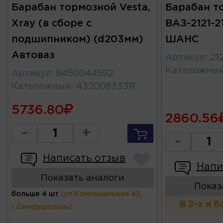
Барабан тормозной Vesta,
Барабан т
Xray (в сборе c
ВАЗ-2121-2
подшипником) (d203мм)
ШАНС
Автоваз
Артикул
:
21
Каталожны
Артикул
:
8450044592
Каталожный
:
432008333R
5736.80
2860.56
-
+
-
Написать отзыв
Напи
Показать аналоги
Показ
больше 4 шт
(ул.Коммунальная 43,
В 2-х и 
г.Симферополь)