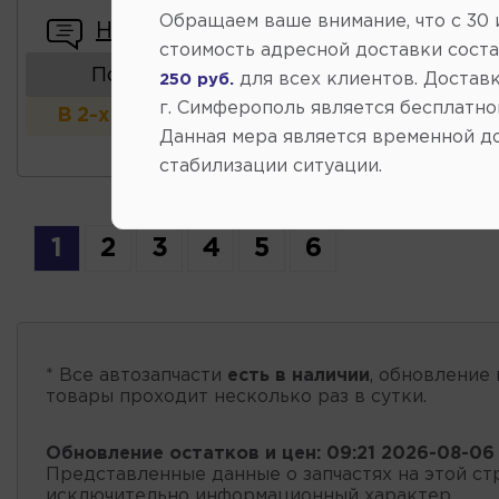
Обращаем ваше внимание, что c 30
Написать отзыв
стоимость адресной доставки сост
Показать аналоги
для всех клиентов. Доставк
250 руб.
г. Симферополь является бесплатно
В 2-х и более магазинах
Данная мера является временной д
стабилизации ситуации.
1
2
3
4
5
6
* Все автозапчасти
есть в наличии
, обновление 
товары проходит несколько раз в сутки.
Обновление остатков и цен:
09:21 2026-08-06
Представленные данные о запчастях на этой ст
исключительно информационный характер.