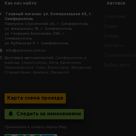
Как нас найти
Автовсе
Главный магазин: ул. Коммунальная 43, г.
О магазине
Симферополь
Переулок Строителей 2А, г. Симферополь
Скидки
ул. Федоренко 1В, г. Симферополь
ул. Генерала Васильева 29Б, г.
Отзывы
Симферополь
ул. Кубанская 9, г. Симферополь
Контакты
info@avtovse.com.ru
Статьи и новост
Доставка автозапчастей
, Симферополь и
районы, Севастополь, Ялта, Евпатория,
Выбор цвета
Черноморское, Саки, Белогорск, Феодосия,
Старый Крым, Армянск, Джанкой.
Карта схема проезда
Следить за изменениями
Принимаем к оплате карты Мир.