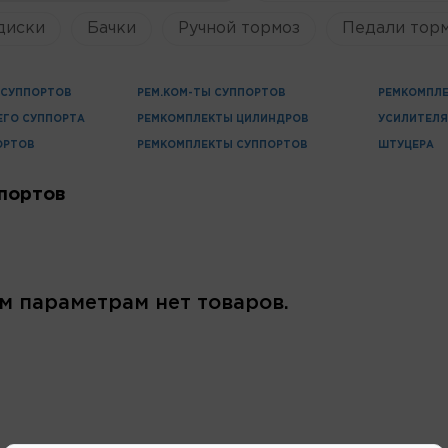
диски
Бачки
Ручной тормоз
Педали торм
СУППОРТОВ
РЕМ.КОМ-ТЫ СУППОРТОВ
РЕМКОМПЛЕ
ЕГО СУППОРТА
РЕМКОМПЛЕКТЫ ЦИЛИНДРОВ
УСИЛИТЕЛ
ОРТОВ
РЕМКОМПЛЕКТЫ СУППОРТОВ
ШТУЦЕРА
портов
м параметрам нет товаров.