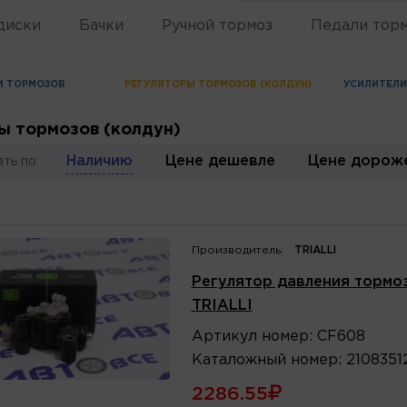
диски
Бачки
Ручной тормоз
Педали торм
И ТОРМОЗОВ
РЕГУЛЯТОРЫ ТОРМОЗОВ (КОЛДУН)
УСИЛИТЕЛИ
ы тормозов (колдун)
Наличию
Цене дешевле
Цене дорож
ть по:
Производитель:
TRIALLI
Регулятор давления тормозо
TRIALLI
Артикул
номер
:
CF608
Каталожный
номер
:
2108351
2286.55