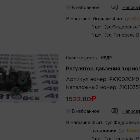
В избранное
Написат
В магазине:
больше 4 шт
(ул.К
1 шт.
(ул.Федоренко 
1 шт.
(ул. Генерала В
Производитель:
КЕДР
Регулятор давления тормоз
Артикул
номер
:
PK1002CM9
Каталожный
номер
:
2101035
1522.80
В избранное
Написат
В магазине:
3 шт.
(ул.Федоренко 
в наличии
(ул.Комм
1 шт.
(ул. Генерала В