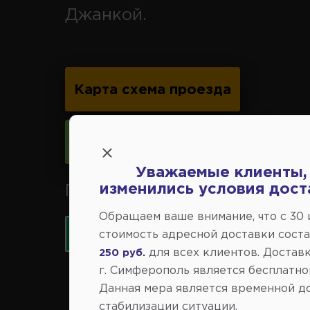
Джанкой.
Карта схема проезда
Следить за изменениями
Уважаемые клиенты,
изменились условия дост
Принимаем к оплате карты 
Обращаем ваше внимание, что c 30
стоимость адресной доставки сост
для всех клиентов. Доставк
250 руб.
г. Симферополь является бесплатно
Данная мера является временной д
стабилизации ситуации.