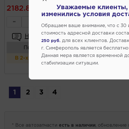
Уважаемые клиенты,
2182.80
изменились условия дост
-
+
Обращаем ваше внимание, что c 30
стоимость адресной доставки сост
Написать отзыв
для всех клиентов. Доставк
250 руб.
Показать аналоги
г. Симферополь является бесплатно
Данная мера является временной д
В 2-х и более магазинах
стабилизации ситуации.
1
2
3
4
* Все автозапчасти
есть в наличии
, обновление 