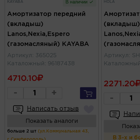
KAYABA
HOLA
В наличии
Амортизатор передний
Амортизат
(вкладыш)
(вкладыш)
Lanos,Nexia,Espero
Lanos,Nexi
(газомасляный) KAYABA
(газомасл
Артикул
:
365025
Артикул
:
SH
Каталожный
:
96187438
Каталожны
4710.10
2271.20
-
+
-
Написать отзыв
Напи
Показать аналоги
Показ
больше 2 шт
(ул.Коммунальная 43,
В 3-х и 
г.Симферополь)