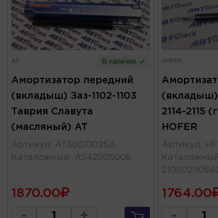
AT
HOFER
В наличии
Амортизатор передний
Амортизат
(вкладыш) Заз-1102-1103
(вкладыш)
Таврия Славута
2114-2115 
(масляный) AT
HOFER
Артикул
:
AT5007102SA
Артикул
:
HF
Каталожный
:
А542905006
Каталожны
2108029054
1870.00
1764.00
-
+
-