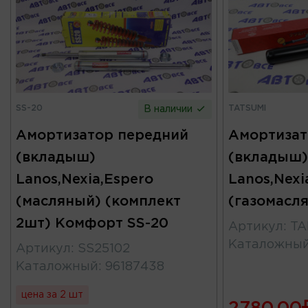
SS-20
TATSUMI
В наличии
Амортизатор передний
Амортизат
(вкладыш)
(вкладыш)
Lanos,Nexia,Espero
Lanos,Nexi
(масляный) (комплект
(газомасл
2шт) Комфорт SS-20
Артикул
:
TA
Каталожны
Артикул
:
SS25102
Каталожный
:
96187438
цена за 2 шт