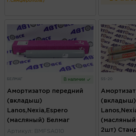
г.Симферополь)
БЕЛМАГ
SS-20
В наличии
Амортизатор передний
Амортизат
(вкладыш)
(вкладыш)
Lanos,Nexia,Espero
Lanos,Nexi
(масляный) Белмаг
(масляный
2шт) Стан
Артикул
:
BMFSA010