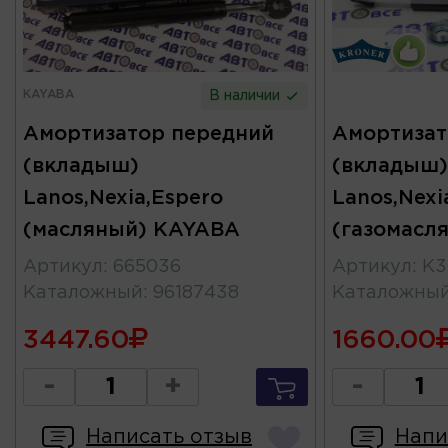
KAYABA
В наличии
Амортизатор передний
Амортизат
(вкладыш)
(вкладыш)
Lanos,Nexia,Espero
Lanos,Nexi
(масляный) KAYABA
(газомасл
Артикул
:
665036
Артикул
:
K3
Каталожный
:
96187438
Каталожны
3447.60
1660.00
-
+
-
Написать отзыв
Напи