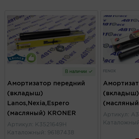
FENOX
В наличии
Амортизатор передний
Амортизат
(вкладыш)
(вкладыш)
Lanos,Nexia,Espero
(масляный
(масляный) KRONER
Артикул
:
A3
Каталожны
Артикул
:
K3521649H
Каталожный
:
96187438