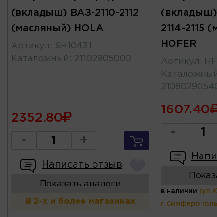
(вкладыш) ВАЗ-2110-2112
(вкладыш)
(масляный) HOLA
2114-2115 
HOFER
Артикул
:
SH10431
Каталожный
:
21102905000
Артикул
:
HF
Каталожны
2108029054
1607.40
2352.80
-
-
+
Напи
Написать отзыв
Показ
Показать аналоги
в наличии
(ул.
В 2-х и более магазинах
г.Симферополь