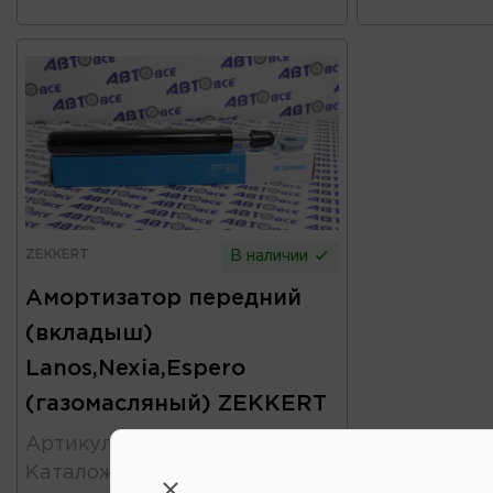
ZEKKERT
В наличии
Амортизатор передний
(вкладыш)
Lanos,Nexia,Espero
(газомасляный) ZEKKERT
Артикул
:
SG6016
Каталожный
:
96187438