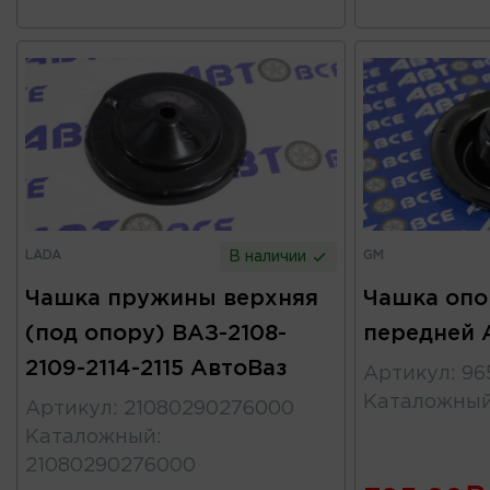
LADA
GM
В наличии
Чашка пружины верхняя
Чашка опо
(под опору) ВАЗ-2108-
передней A
2109-2114-2115 АвтоВаз
Артикул
:
96
Каталожны
Артикул
:
21080290276000
Каталожный
:
21080290276000