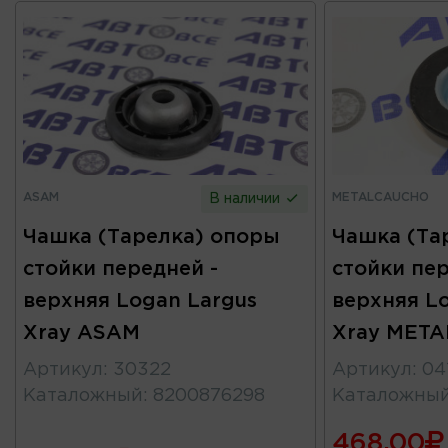
ASAM
METALCAUCHO
В наличии
Чашка (Тарелка) опоры
Чашка (Та
стойки передней -
стойки пер
верхняя Logan Largus
верхняя L
Xray ASAM
Xray MET
Артикул
:
30322
Артикул
:
04
Каталожный
:
8200876298
Каталожны
468.00