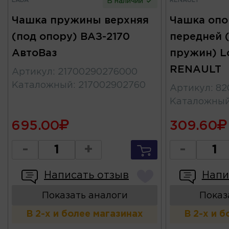
LADA
RENAULT
В наличии
Чашка пружины верхняя
Чашка опо
(под опору) ВАЗ-2170
передней 
АвтоВаз
пружин) L
RENAULT
Артикул
:
21700290276000
Каталожный
:
217002902760
Артикул
:
82
Каталожны
695.00
309.60
-
+
-
Написать отзыв
Напи
Показать аналоги
Показ
В 2-х и более магазинах
В 2-х и 