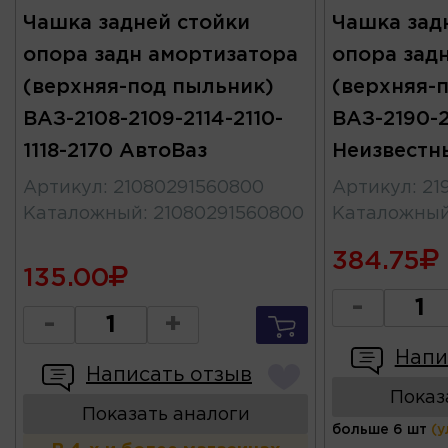
Чашка задней стойки
Чашка зад
опора задн амортизатора
опора зад
(верхняя-под пыльник)
(верхняя-
ВАЗ-2108-2109-2114-2110-
ВАЗ-2190-2
1118-2170 АвтоВаз
Неизвестн
Артикул
:
21080291560800
Артикул
:
21
Каталожный
:
21080291560800
Каталожны
384.75
135.00
-
-
+
Напи
Написать отзыв
Показ
Показать аналоги
больше 6 шт
(у