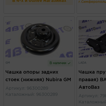
В 4-х и более магазинах
г.Симферополь
GM
LADA
В наличии
Чашка опоры задних
Чашка пру
стоек (нижняя) Nubira GM
правая) ВА
АвтоВаз
Артикул
:
96300289
Каталожный
:
96300289
Артикул
:
79
Каталожны