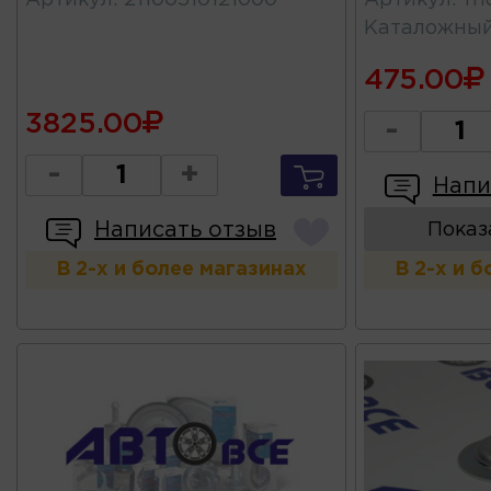
Артикул
:
21100510121000
Артикул
:
11
Каталожны
475.00
3825.00
-
-
+
Напи
Написать отзыв
Показ
В 2-х и более магазинах
В 2-х и 