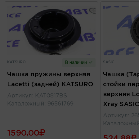
KATSURO
SASIC
В наличии
Чашка пружины верхняя
Чашка (Та
Lacetti (задней) KATSURO
стойки пер
верхняя L
Артикул
:
KAT0817BS
Каталожный
:
96561769
Xray SASIC
Артикул
:
26
Каталожны
1590.00
524.88