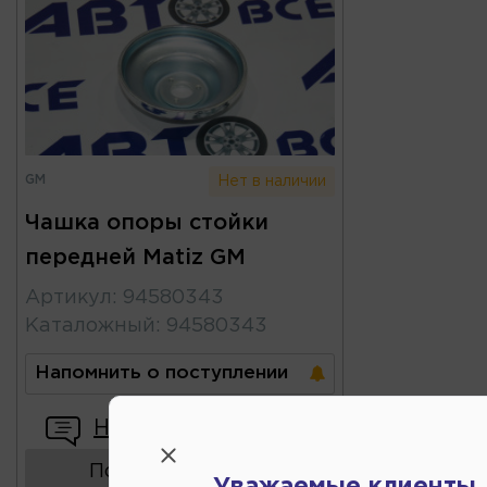
GM
Нет в наличии
Чашка опоры стойки
передней Matiz GM
Артикул
:
94580343
Каталожный
:
94580343
Напомнить о поступлении
Написать отзыв
Показать аналоги