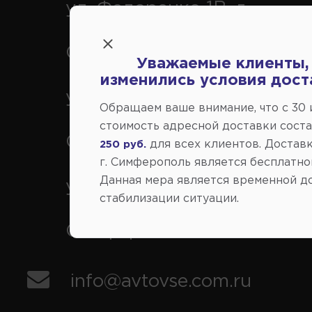
ул. Федоренко 1В, г.
Симферополь
Уважаемые клиенты,
изменились условия дост
ул. Генерала Васильева 29
Обращаем ваше внимание, что c 30
стоимость адресной доставки сост
Симферополь
для всех клиентов. Доставк
250 руб.
г. Симферополь является бесплатно
Данная мера является временной д
ул. Кубанская 9, г.
стабилизации ситуации.
Симферополь
info@avtovse.com.ru