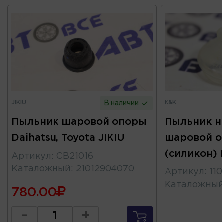
JIKIU
K&K
В наличии
Пыльник шаровой опоры
Пыльник н
Daihatsu, Toyota JIKIU
шаровой о
(силикон)
Артикул
:
CB21016
Каталожный
:
21012904070
Артикул
:
11
Каталожны
780.00
-
+