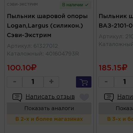
СЭВИ-ЭКСТРИМ
В наличии
Пыльник шаровой опоры
Пыльник 
Logan,Largus (силикон.)
ВАЗ-2101-0
Сэви-Экстрим
Артикул
:
21
Каталожны
Артикул
:
61327012
Каталожный
:
401604793R
100.10
185.15
-
+
-
Написать отзыв
Напи
Показать аналоги
Показ
В 2-х и более магазинах
В 3-х и 