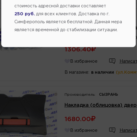
стоимость адресной доставки составляет
250 руб.
для всех клиентов. Доставка по г.
Производитель:
СЫЗРАНЬ
Симферополь является бесплатной. Данная мера
Облицовка крышки багажни
является временной до стабилизации ситуации.
Каталожный
номер
:
2190630
1306.40
В избранное
Написат
В магазине:
в наличии
(ул.Комм
Производитель:
СЫЗРАНЬ
Накладка (облицовка) двер
1680.00
В избранное
Написат