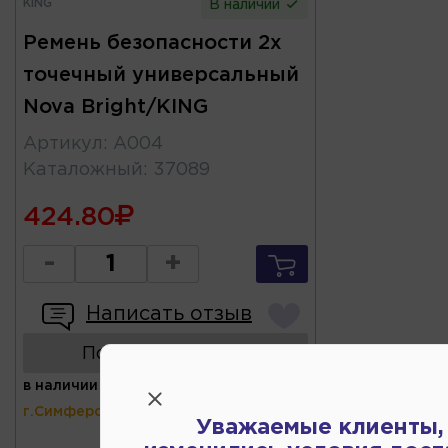
KING
В наличии
Ремень безопасности 2х
точечный универсальный
Nova Bright/KING
Артикул
:
A004
Каталожный
:
37089
424.80
-
+
Написать отзыв
Показать аналоги
в наличии
(ул.Коммунальная 43,
г.Симферополь)
Уважаемые клиенты,