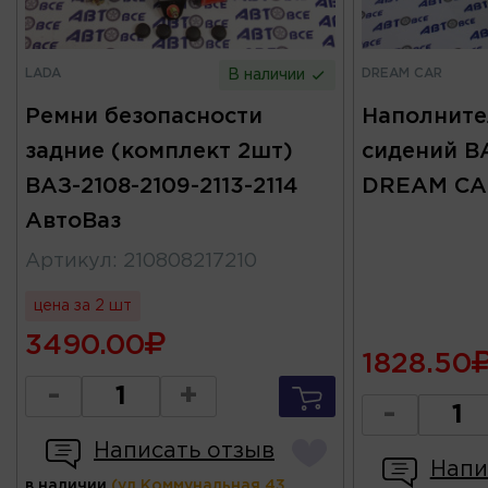
LADA
DREAM CAR
В наличии
Ремни безопасности
Наполните
задние (комплект 2шт)
сидений В
ВАЗ-2108-2109-2113-2114
DREAM CA
АвтоВаз
Артикул
:
210808217210
цена за 2 шт
3490.00
1828.50
-
+
-
Написать отзыв
Напи
в наличии
(ул.Коммунальная 43,