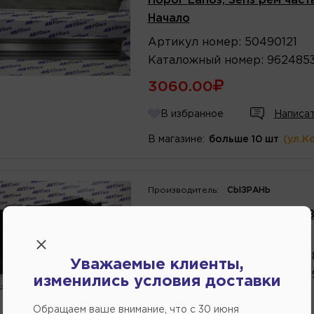
Порог Lanos, Sens рем част
Начало
Артикул
номер
:
50490121
Каталожный
номер
:
962485
3060.00
В избранное
Написат
В магазине:
больше 10 шт
(ул.К
Производитель:
СЫЗРАНЬ
Ковропол автомобильный ВА
Сызрань
Артикул
номер
:
2106510900
Уважаемые клиенты,
Каталожный
номер
:
2106510
изменились условия доставки
2695.00
Обращаем ваше внимание, что c 30 июня