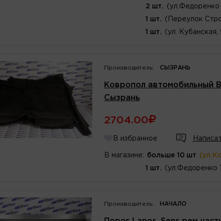
2 шт.
(ул.Федоренко 
1 шт.
(Переулок Стро
1 шт.
(ул. Кубанская,
Производитель:
СЫЗРАНЬ
Ковропол автомобильный ВА
Сызрань
2704.00
В избранное
Написат
В магазине:
больше 10 шт
(ул.К
1 шт.
(ул.Федоренко 
Производитель:
НАЧАЛО