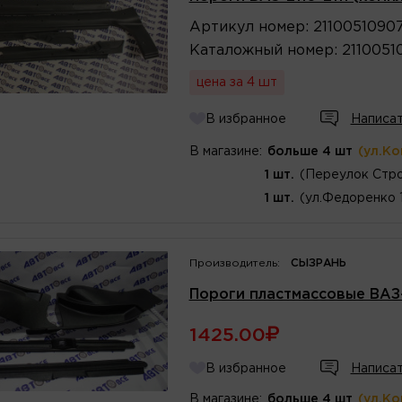
Артикул
номер
:
2110051090
Каталожный
номер
:
2110051
цена за 4 шт
В избранное
Написат
В магазине:
больше 4 шт
(ул.К
1 шт.
(Переулок Стро
1 шт.
(ул.Федоренко 
Производитель:
СЫЗРАНЬ
Пороги пластмассовые ВАЗ-
1425.00
В избранное
Написат
В магазине:
больше 4 шт
(ул.К