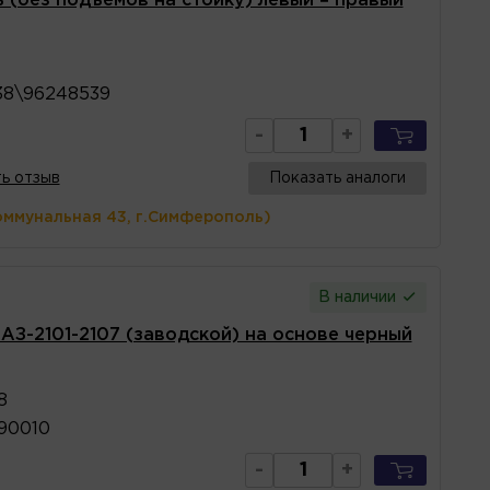
ь (без подъемов на стойку) левый = правый
38\96248539
-
+
ь отзыв
Показать аналоги
оммунальная 43, г.Симферополь)
В наличии
З-2101-2107 (заводской) на основе черный
8
90010
-
+