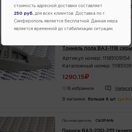
стоимость адресной доставки составляет
В избранное
Написат
250 руб.
для всех клиентов. Доставка по г.
В магазине:
больше 10 шт
(ул.К
Симферополь является бесплатной. Данная мера
является временной до стабилизации ситуации.
Производитель:
ЧЕЛЯБИНСК
Тоннель пола ВАЗ-1118 сер
Артикул
номер
:
11185109154
Каталожный
номер
:
11185109
1290.15
В избранное
Написат
В магазине:
больше 6 шт
(ул.К
Производитель:
СЫЗРАНЬ
Пороги ВАЗ-2110-2111 (комп