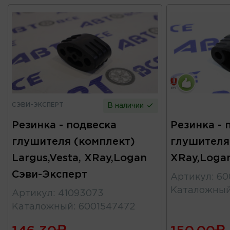
СЭВИ-ЭКСПЕРТ
В наличии
Резинка - подвеска
Резинка - 
глушителя (комплект)
глушителя 
Largus,Vesta, XRay,Logan
XRay,Loga
Сэви-Эксперт
Артикул
:
60
Каталожны
Артикул
:
41093073
Каталожный
:
6001547472