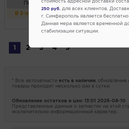
стоимость адресной доставки сост
Показать аналоги
для всех клиентов. Доставк
250 руб.
В 2-х и более магазинах
г. Симферополь является бесплатно
Данная мера является временной д
стабилизации ситуации.
1
2
3
4
5
* Все автозапчасти
есть в наличии
, обновление 
товары проходит несколько раз в сутки.
Обновление остатков и цен:
13:01 2026-08-10
Представленные данные о запчастях на этой ст
исключительно информационный характер.