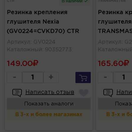
CTR
TRANSMASTER
В наличии
Резинка крепления
Резинка к
глушителя Nexia
глушителя
(GV0224=CVKD70) CTR
TRANSMA
Артикул
:
GV0224
Артикул
:
G2
Каталожный
:
90352773
Каталожны
149.00
165.60
-
+
-
Написать отзыв
Напи
Показать аналоги
Показ
В 3-х и более магазинах
В 3-х и 