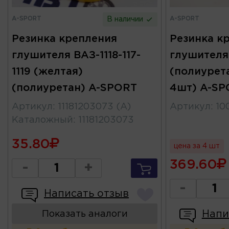
A-SPORT
A-SPORT
В наличии
Резинка крепления
Резинка к
глушителя ВАЗ-1118-117-
глушителя
1119 (желтая)
(полиурет
(полиуретан) A-SPORT
4шт) A-SP
Артикул
:
11181203073 (A)
Артикул
:
10
Каталожный
:
11181203073
35.80
цена за 4 шт
369.60
-
+
-
Написать отзыв
Напи
Показать аналоги