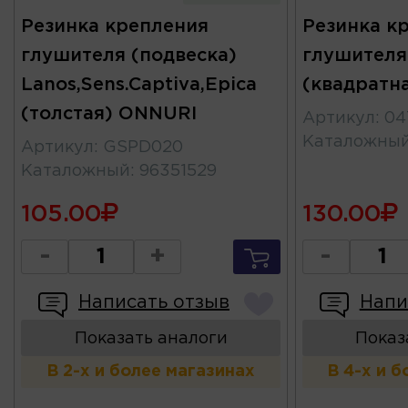
Резинка крепления
Резинка к
глушителя (подвеска)
глушителя
Lanos,Sens.Captiva,Epica
(квадратна
(толстая) ONNURI
Артикул
:
04
Каталожны
Артикул
:
GSPD020
Каталожный
:
96351529
105.00
130.00
-
+
-
Написать отзыв
Напи
Показать аналоги
Показ
В 2-х и более магазинах
В 4-х и 