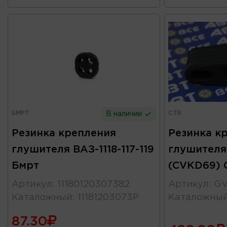
БМРТ
CTR
В наличии
Резинка крепления
Резинка к
глушителя ВАЗ-1118-117-119
глушителя
Бмрт
(CVKD69) 
Артикул
:
11180120307382
Артикул
:
GV
Каталожный
:
11181203073Р
Каталожны
87.30