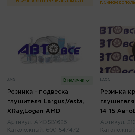
В 2-х и более магазинах
г.Симферополь
AMD
LADA
В наличии
Резинка - подвеска
Резинка к
глушителя Largus,Vesta,
глушителя
XRay,Logan AMD
14-15 Авто
Артикул
:
AMDSB1625
Артикул
:
21
Каталожный
:
6001547472
Каталожны