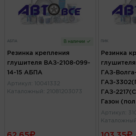
АБПА
ПИК
В наличии
Резинка крепления
Резинка к
глушителя ВАЗ-2108-099-
глушителя
14-15 АБПА
ГАЗ-Волга-
ГАЗ-3302(Г
Артикул
:
10041332
Каталожный
:
21081203073
ГАЗ-2217(С
Газон (по
Артикул
:
31
Каталожны
62.65
103.35