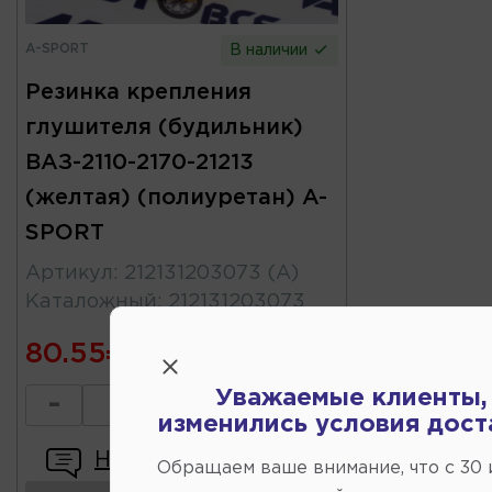
A-SPORT
В наличии
Резинка крепления
глушителя (будильник)
ВАЗ-2110-2170-21213
(желтая) (полиуретан) A-
SPORT
Артикул
:
212131203073 (A)
Каталожный
:
212131203073
80.55
Уважаемые клиенты,
-
+
изменились условия дост
Написать отзыв
Обращаем ваше внимание, что c 30