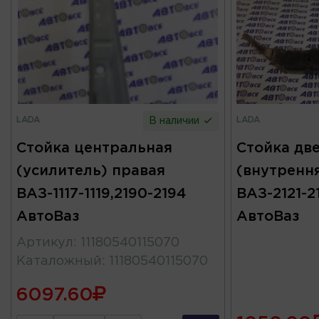
LADA
LADA
В наличии
Стойка центральная
Стойка дв
(усилитель) правая
(внутрення
ВАЗ-1117-1119,2190-2194
ВАЗ-2121-2
АвтоВаз
АвтоВаз
Артикул
:
11180540115070
Каталожный
:
11180540115070
6097.60