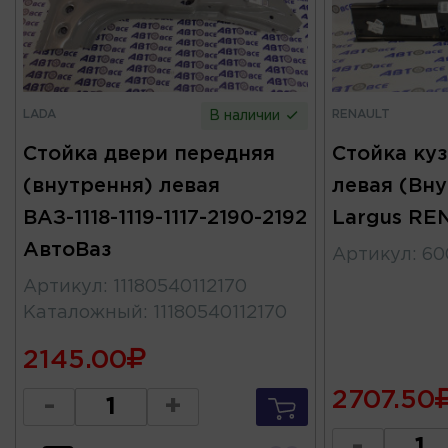
LADA
RENAULT
В наличии
Стойка двери передняя
Стойка куз
(внутрення) левая
левая (Вн
ВАЗ-1118-1119-1117-2190-2192
Largus RE
АвтоВаз
Артикул
:
60
Артикул
:
11180540112170
Каталожный
:
11180540112170
2145.00
2707.50
-
+
-