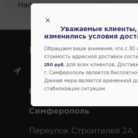
Напишите нам:
Уважаемые клиенты,
изменились условия дост
Как нас найти
Обращаем ваше внимание, что c 30
стоимость адресной доставки сост
для всех клиентов. Доставк
250 руб.
Главный магазин: ул.
г. Симферополь является бесплатно
Данная мера является временной д
стабилизации ситуации.
Коммунальная 43, г.
Симферополь
Переулок Строителей 2А, 