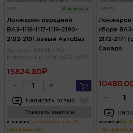
LADA
САМАРА
В наличии
Лонжерон передний
Лонжерон 
ВАЗ-1118-1117-1119-2190-
сборе ВАЗ-
2192-2191 левый АвтоВаз
2172-2171 
Самара
Артикул
:
8450101785
Каталожный
:
11180840328170
15824.80
10480.0
-
+
-
Написать отзыв
Напи
Показать аналоги
в наличии
(ул.Коммунальная 43,
в наличии
(ул.
г.Симферополь)
г.Симферополь