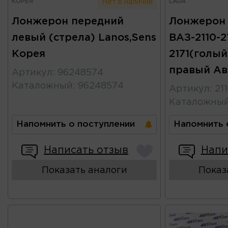
КОРЕЯ
LADA
Нет в наличии
Лонжерон передний
Лонжерон
левый (стрела) Lanos,Sens
ВАЗ-2110-2
Корея
2171(голый
правый Ав
Артикул
:
96248574
Каталожный
:
96248574
Артикул
:
21
Каталожны
Напомнить о поступлении
Напомнить 
Написать отзыв
Напи
Показать аналоги
Показ