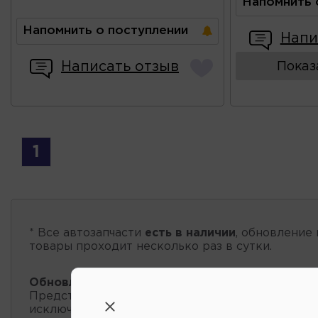
Напомнить 
Напомнить о поступлении
Напи
Написать отзыв
Показ
1
* Все автозапчасти
есть в наличии
, обновление 
товары проходит несколько раз в сутки.
Обновление остатков и цен:
20:58 2026-08-07
Представленные данные о запчастях на этой ст
исключительно информационный характер.