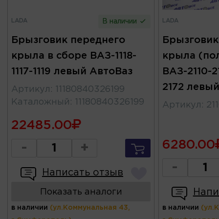
LADA
LADA
В наличии
Брызговик переднего
Брызговик
крыла в сборе ВАЗ-1118-
крыла (по
1117-1119 левый АвтоВаз
ВАЗ-2110-21
2172 левы
Артикул
:
11180840326199
Каталожный
:
11180840326199
Артикул
:
21
22485.00
6280.00
-
+
-
Написать отзыв
Напи
Показать аналоги
в наличии
(ул.Коммунальная 43,
в наличии
(ул.