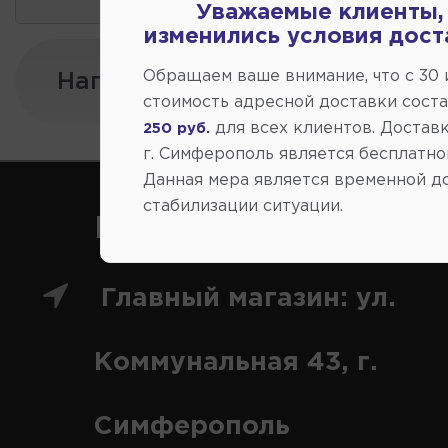
Уважаемые клиенты,
изменились условия дост
Обращаем ваше внимание, что c 30
Напишите нам:
стоимость адресной доставки сост
для всех клиентов. Доставк
250 руб.
г. Симферополь является бесплатно
Данная мера является временной д
стабилизации ситуации.
Как нас найти
Главный магазин: ул.
Коммунальная 43, г.
Симферополь