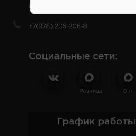
иномарки
+7(978) 206-206-8
Социальные сети:
Розница
Опт
График работы