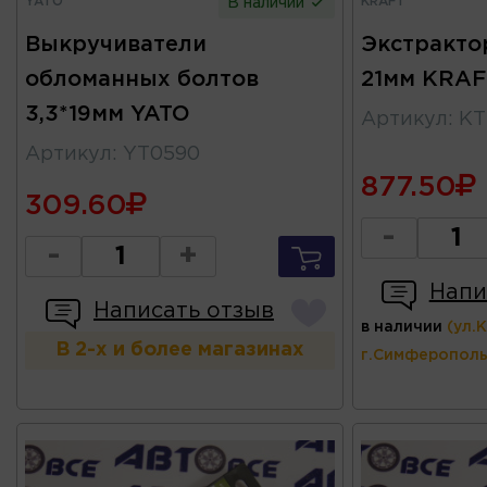
YATO
KRAFT
В наличии
Выкручиватели
Экстракто
обломанных болтов
21мм KRAF
3,3*19мм YATO
Артикул
:
KT
Артикул
:
YT0590
877.50
309.60
-
-
+
Напи
Написать отзыв
в наличии
(ул.
В 2-х и более магазинах
г.Симферополь