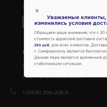
Принимаем к оплате карты 
Уважаемые клиенты,
изменились условия дост
Обращаем ваше внимание, что c 30
стоимость адресной доставки сост
для всех клиентов. Доставк
250 руб.
Справочный центр:
г. Симферополь является бесплатно
Данная мера является временной д
стабилизации ситуации.
Продажа запчастей на
отечественные авто
+7(978) 206-206-5