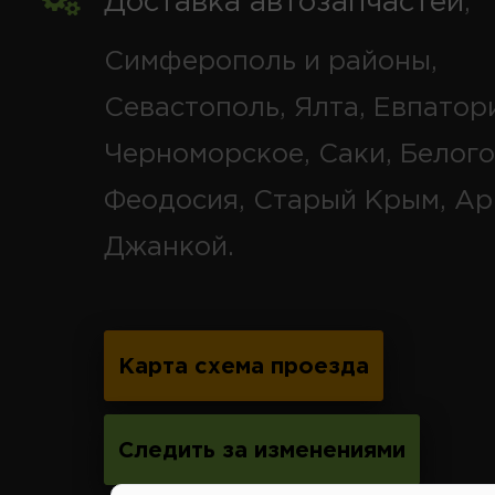
Доставка автозапчастей
,
Симферополь и районы,
Севастополь, Ялта, Евпатор
Черноморское, Саки, Белого
Феодосия, Старый Крым, Ар
Джанкой.
Карта схема проезда
Следить за изменениями