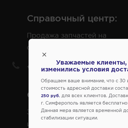
Справочный центр:
Продажа запчастей на
отечественные авто
Уважаемые клиенты,
+7(978) 206-206-5
изменились условия дост
Обращаем ваше внимание, что c 30
стоимость адресной доставки сост
Справочный центр:
для всех клиентов. Доставк
250 руб.
г. Симферополь является бесплатно
Данная мера является временной д
Заказ шин, дисков, запчасте
стабилизации ситуации.
иномарки