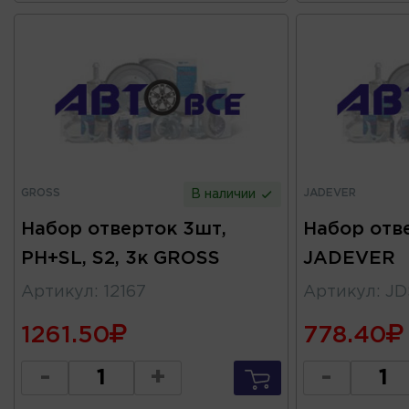
GROSS
JADEVER
В наличии
Набор отверток 3шт,
Набор отв
PH+SL, S2, 3к GROSS
JADEVER
Артикул
:
12167
Артикул
:
JD
1261.50
778.40
-
+
-