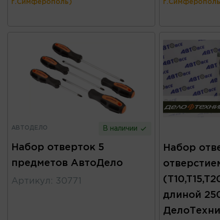
г.Симферополь)
г.Симферополь
АВТОДЕЛО
В наличии
Набор отверток 5
Набор отв
предметов АвтоДело
отверстие
(T10,T15,T2
Артикул
:
30771
длиной 25
ДелоТехни