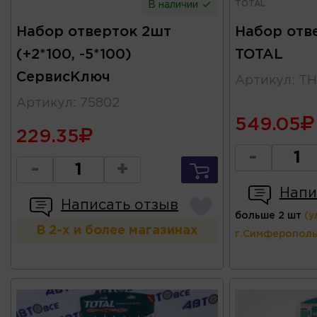
TOTAL
В наличии
Набор отверток 2шт
Набор отв
(+2*100, -5*100)
TOTAL
СервисКлюч
Артикул
:
TH
Артикул
:
75802
549.05
229.35
-
-
+
Напи
Написать отзыв
больше 2 шт
(у
В 2-х и более магазинах
г.Симферополь