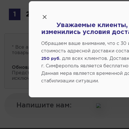
1
2
3
Уважаемые клиенты,
изменились условия дост
Обращаем ваше внимание, что c 30
* Все автозапчасти
есть в наличии
, обновление 
стоимость адресной доставки сост
товары проходит несколько раз в сутки.
для всех клиентов. Доставк
250 руб.
г. Симферополь является бесплатно
Обновление остатков и цен:
07:40 2026-08-0
Представленные данные о запчастях на этой ст
Данная мера является временной д
исключительно информационный характер.
стабилизации ситуации.
Напишите нам: