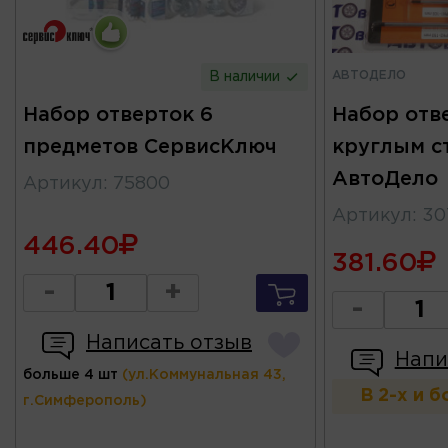
АВТОДЕЛО
В наличии
Набор отверток 6
Набор отв
предметов СервисКлюч
круглым с
АвтоДело
Артикул
:
75800
Артикул
:
30
446.40
381.60
-
+
-
Написать отзыв
Напи
больше 4 шт
(ул.Коммунальная 43,
В 2-х и 
г.Симферополь)