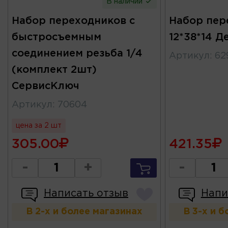
В наличии
Набор переходников с
Набор пер
быстросъемным
12*38*14 
соединением резьба 1/4
Артикул
:
62
(комплект 2шт)
СервисКлюч
Артикул
:
70604
цена за 2 шт
305.00
421.35
-
+
-
Написать отзыв
Напи
В 2-х и более магазинах
В 3-х и 