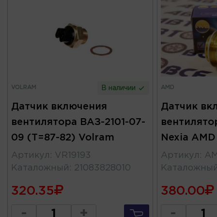
VOLRAM
AMD
В наличии
Датчик включения
Датчик вк
вентилятора ВАЗ-2101-07-
вентилято
09 (Т=87-82) Volram
Nexia AMD
Артикул
:
VR19193
Артикул
:
AM
Каталожный
:
21083828010
Каталожны
320.35
380.00
-
+
-