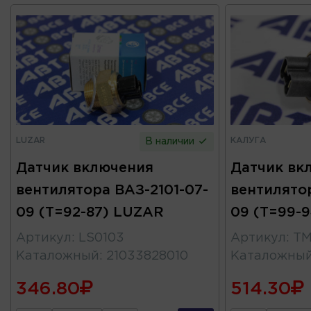
LUZAR
КАЛУГА
В наличии
Датчик включения
Датчик вк
вентилятора ВАЗ-2101-07-
вентилятор
09 (Т=92-87) LUZAR
09 (Т=99-9
Артикул
:
LS0103
Артикул
:
ТМ
Каталожный
:
21033828010
Каталожны
346.80
514.30