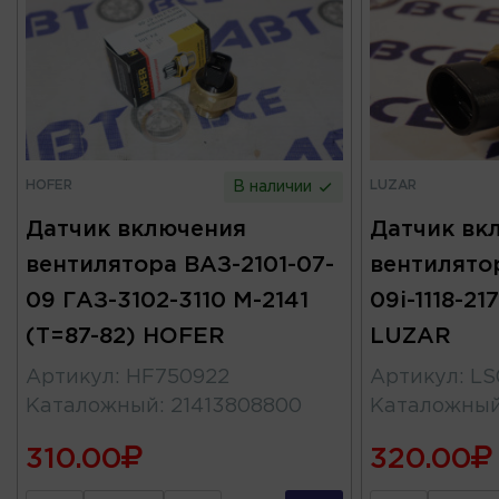
HOFER
LUZAR
В наличии
Датчик включения
Датчик вк
вентилятора ВАЗ-2101-07-
вентилятор
09 ГАЗ-3102-3110 М-2141
09i-1118-21
(T=87-82) HOFER
LUZAR
Артикул
:
HF750922
Артикул
:
LS
Каталожный
:
21413808800
Каталожны
310.00
320.00