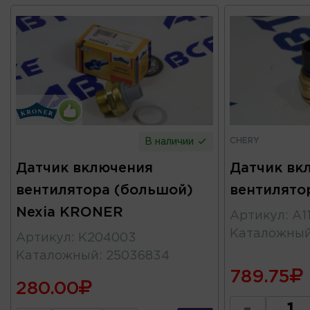
CHERY
В наличии
Датчик включения
Датчик вк
вентилятора (большой)
вентилято
Nexia KRONER
Артикул
:
A1
Каталожны
Артикул
:
K204003
Каталожный
:
25036834
789.75
280.00
-