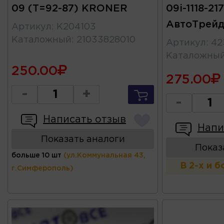
09 (Т=92-87) KRONER
09i-1118-21
АвтоТрей
Артикул
:
K204103
Каталожный
:
21033828010
Артикул
:
42
Каталожны
250.00
275.00
-
+
-
Написать отзыв
Напи
Показать аналоги
Показ
больше 10 шт
(ул.Коммунальная 43,
В 2-х и 
г.Симферополь)