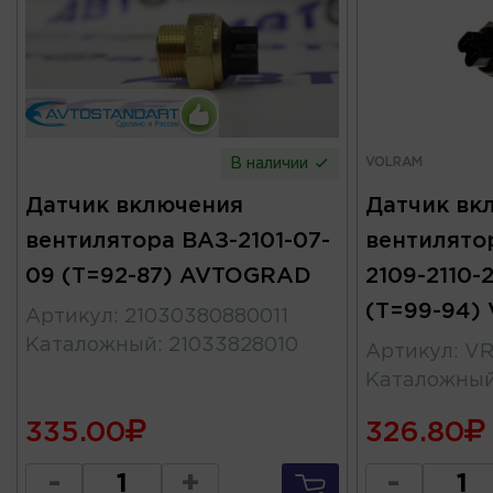
VOLRAM
В наличии
Датчик включения
Датчик вк
вентилятора ВАЗ-2101-07-
вентилято
09 (Т=92-87) AVTOGRAD
2109-2110-2
(Т=99-94)
Артикул
:
21030380880011
Каталожный
:
21033828010
Артикул
:
VR
Каталожны
335.00
326.80
-
+
-