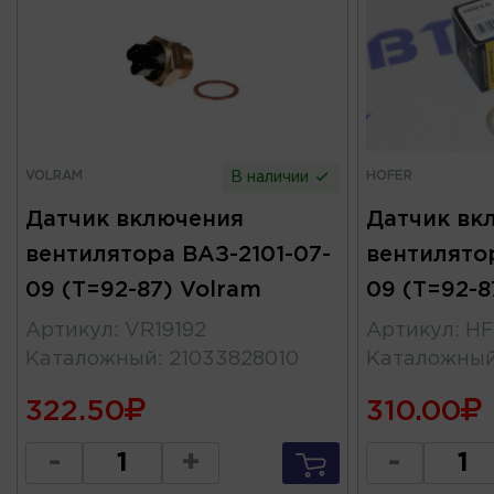
VOLRAM
HOFER
В наличии
Датчик включения
Датчик вк
вентилятора ВАЗ-2101-07-
вентилятор
09 (Т=92-87) Volram
09 (Т=92-
Артикул
:
VR19192
Артикул
:
HF
Каталожный
:
21033828010
Каталожны
322.50
310.00
-
+
-