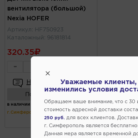
вентилятора (большой)
Nexia HOFER
Артикул
:
HF750923
Каталожный
:
96181814
320.35
-
+
Уважаемые клиенты,
Написать отзыв
изменились условия дост
Показать аналоги
Обращаем ваше внимание, что c 30
в наличии
(ул.Коммунальная 43,
стоимость адресной доставки сост
г.Симферополь)
для всех клиентов. Доставк
250 руб.
г. Симферополь является бесплатно
Данная мера является временной д