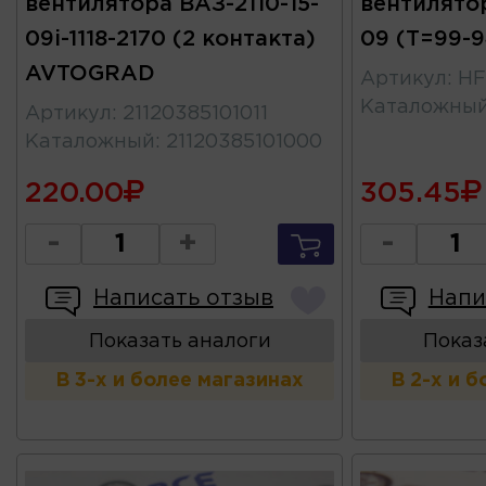
вентилятора ВАЗ-2110-15-
вентилятор
09i-1118-2170 (2 контакта)
09 (Т=99-
AVTOGRAD
Артикул
:
HF
Каталожны
Артикул
:
21120385101011
Каталожный
:
21120385101000
220.00
305.45
-
+
-
Написать отзыв
Напи
Показать аналоги
Показ
В 3-х и более магазинах
В 2-х и 