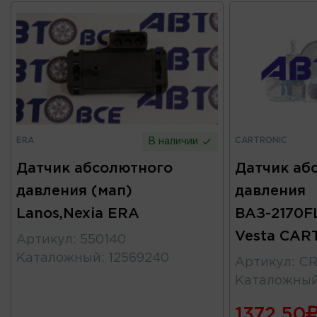
ERA
CARTRONIC
В наличии
Датчик абсолютного
Датчик аб
давления (мап)
давления
Lanos,Nexia ERA
ВАЗ-2170FL
Vesta CAR
Артикул
:
550140
Каталожный
:
12569240
Артикул
:
CR
Каталожны
1372.50