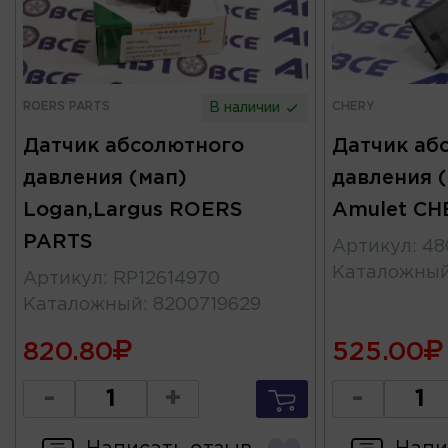
ROERS PARTS
CHERY
В наличии
Датчик абсолютного
Датчик аб
давления (мап)
давления (
Logan,Largus ROERS
Amulet CH
PARTS
Артикул
:
48
Каталожны
Артикул
:
RP12614970
Каталожный
:
8200719629
820.80
525.00
-
+
-