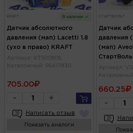
KRAFT
СТАРТВОЛЬТ
В наличии
Датчик абсолютного
Датчик аб
давления (мап) Lacetti 1.8
давления (
(ухо в право) KRAFT
(мап) Aveo
СтартВоль
Артикул
:
KT500806
Каталожный
:
96417830
Артикул
:
VS
Каталожны
705.00
660.25
-
+
-
Написать отзыв
Напи
Показать аналоги
Показ