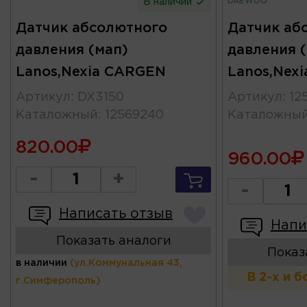
DAEWOO
В наличии
Датчик абсолютного
Датчик аб
давления (мап)
давления 
Lanos,Nexia CARGEN
Lanos,Nex
Артикул
:
DX3150
Артикул
:
12
Каталожный
:
12569240
Каталожны
820.00
960.00
-
+
-
Написать отзыв
Напи
Показать аналоги
Показ
в наличии
(ул.Коммунальная 43,
В 2-х и 
г.Симферополь)