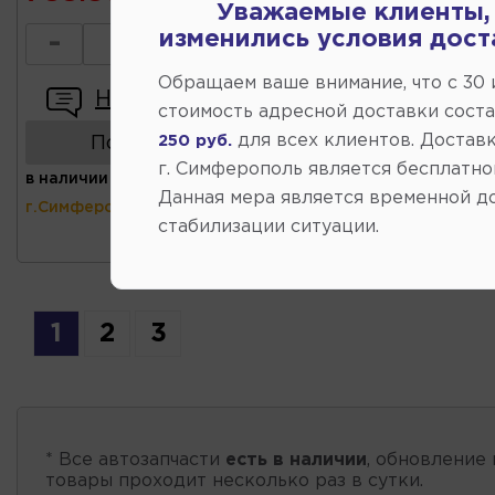
Уважаемые клиенты,
изменились условия дост
-
+
Обращаем ваше внимание, что c 30
Написать отзыв
стоимость адресной доставки сост
для всех клиентов. Доставк
250 руб.
Показать аналоги
г. Симферополь является бесплатно
в наличии
(ул.Коммунальная 43,
Данная мера является временной д
г.Симферополь)
стабилизации ситуации.
1
2
3
* Все автозапчасти
есть в наличии
, обновление 
товары проходит несколько раз в сутки.