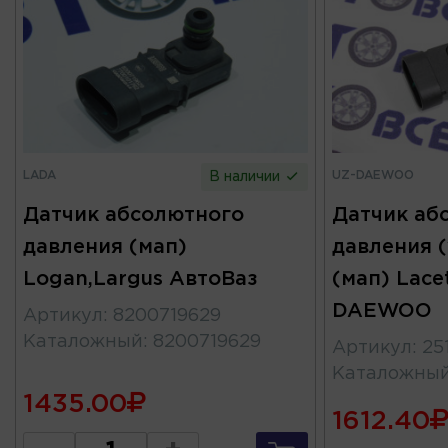
LADA
UZ-DAEWOO
В наличии
Датчик абсолютного
Датчик аб
давления (мап)
давления (
Logan,Largus АвтоВаз
(мап) Lacet
DAEWOO
Артикул
:
8200719629
Каталожный
:
8200719629
Артикул
:
25
Каталожны
1435.00
1612.40