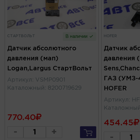
СТАРТВОЛЬТ
HOFER
В наличии
Датчик абсолютного
Датчик аб
давления (мап)
давления 
Logan,Largus СтартВольт
Sens,Chance
ГАЗ (УМЗ-
Артикул
:
VSMP0901
Каталожный
:
8200719629
HOFER
Артикул
:
HF
Каталожны
770.40
454.45
-
+
-