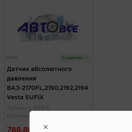
SUFIX
В наличии
Датчик абсолютного
давления
ВАЗ-2170FL,2190,2192,2194
Vesta SUFIX
Артикул
:
IP1163
Каталожный
:
218001413010
788.80