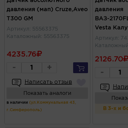
Датчик абсолютного
Датчик аб
давления (мап) Cruze,Aveo
давления
T300 GM
ВАЗ-2170FL
Vesta Кал
Артикул
:
55563375
Каталожный
:
55563375
Артикул
:
74
Каталожны
4235.76
2126.70
-
+
-
Написать отзыв
Напи
Показать аналоги
Показ
в наличии
(ул.Коммунальная 43,
В 3-х и 
г.Симферополь)