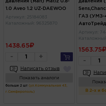
давления (мап) Matiz 0.8-
давления 
1.0 Aveo 1.2 UZ-DAEWOO
Sens,Chance
ГАЗ (УМЗ-
Артикул
:
25184083
Каталожный
:
96325870
АвтоТрей
Артикул
:
74
Каталожны
1438.65
1563.75
-
+
-
Написать отзыв
Напи
Показать аналоги
Показ
больше 2 шт
(ул.Коммунальная 43,
В 2-х и 
г.Симферополь)