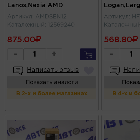
Lanos,Nexia AMD
Logan,Lar
Артикул
:
AMDSEN12
Артикул
:
HF
Каталожный
:
12569240
Каталожны
875.00
568.80
-
+
-
Написать отзыв
Напи
Показать аналоги
Показ
В 2-х и более магазинах
В 4-х и 