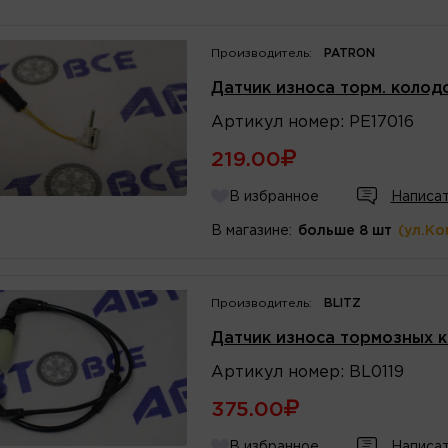
Производитель:
PATRON
Датчик износа торм. колод
Артикул
номер
:
PE17016
219.00
В избранное
Написат
В магазине:
больше 8 шт
(ул.Ко
Производитель:
BLITZ
Датчик износа тормозных ко
Артикул
номер
:
BL0119
375.00
В избранное
Написат