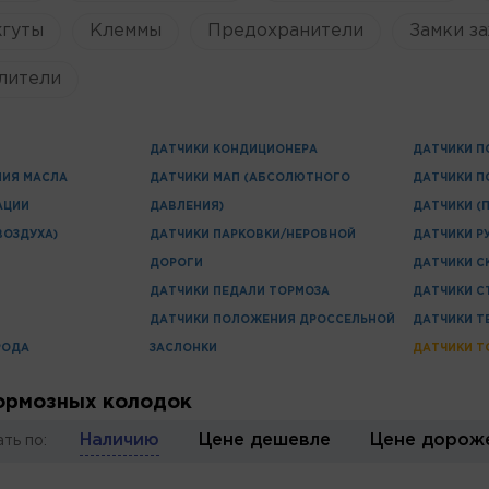
жгуты
Клеммы
Предохранители
Замки за
лители
ДАТЧИКИ КОНДИЦИОНЕРА
ДАТЧИКИ П
НИЯ МАСЛА
ДАТЧИКИ МАП (АБСОЛЮТНОГО
ДАТЧИКИ П
АЦИИ
ДАВЛЕНИЯ)
ДАТЧИКИ (
ВОЗДУХА)
ДАТЧИКИ ПАРКОВКИ/НЕРОВНОЙ
ДАТЧИКИ Р
ДОРОГИ
ДАТЧИКИ С
ДАТЧИКИ ПЕДАЛИ ТОРМОЗА
ДАТЧИКИ С
ДАТЧИКИ ПОЛОЖЕНИЯ ДРОССЕЛЬНОЙ
ДАТЧИКИ Т
РОДА
ЗАСЛОНКИ
ДАТЧИКИ Т
ормозных колодок
Наличию
Цене дешевле
Цене дорож
ть по: