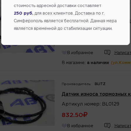
стоимость адресной доставки составляет
Производитель:
BLITZ
250 руб.
для всех клиентов. Доставка по г.
Датчик износа тормозных к
Симферополь является бесплатной. Данная мера
является временной до стабилизации ситуации.
Артикул
номер
:
BL0126
610.50
В избранное
Написат
В магазине:
в наличии
(ул.Комм
Производитель:
BLITZ
Датчик износа тормозных к
Артикул
номер
:
BL0129
832.50
В избранное
Написат