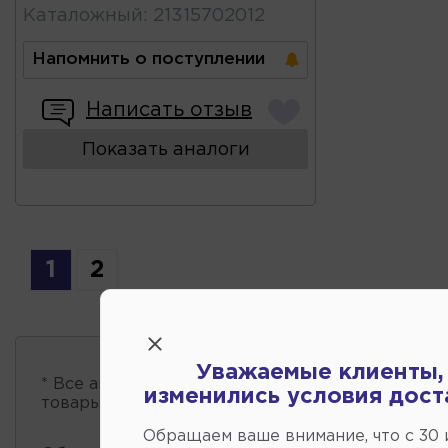
Каталожный
:
21315702012
Напомнить о поступлении
Написать отзыв
Показать аналоги
1
2
Уважаемые клиенты,
* Все автозапчасти
есть в наличии
, обновление 
изменились условия дост
товары проходит несколько раз в сутки.
Обращаем ваше внимание, что c 30