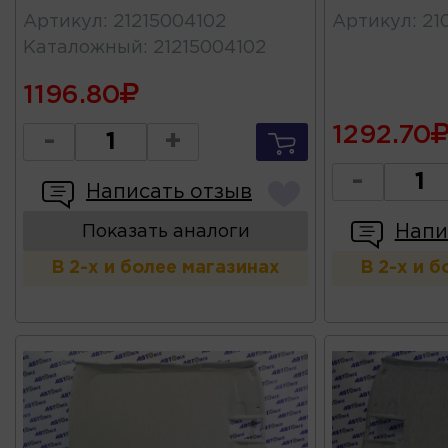
Артикул
:
21215004102
Артикул
:
21
Каталожный
:
21215004102
1196.80
1292.70
-
+
-
Написать отзыв
Напи
Показать аналоги
В 2-х и более магазинах
В 2-х и 