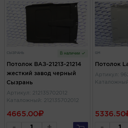
СЫЗРАНЬ
GM
В наличии
Потолок ВАЗ-21213-21214
Потолок L
жесткий завод черный
Артикул
:
96
Сызрань
Каталожны
Артикул
:
212135702012
Каталожный
:
212135702012
4665.00
5336.50
-
+
-