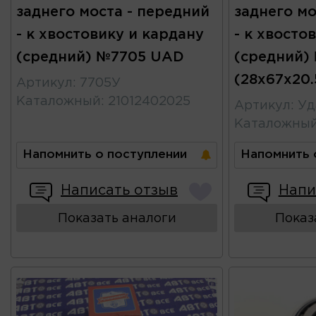
заднего моста - передний
заднего мо
- к хвостовику и кардану
- к хвосто
(средний) №7705 UAD
(средний)
(28x67x20.
Артикул
:
7705У
Каталожный
:
21012402025
Артикул
:
Уд
Каталожны
Напомнить о поступлении
Напомнить 
Написать отзыв
Напи
Показать аналоги
Показ