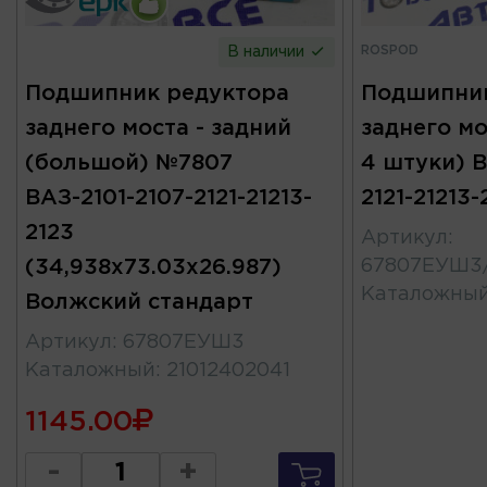
ROSPOD
В наличии
Подшипник редуктора
Подшипник
заднего моста - задний
заднего мо
(большой) №7807
4 штуки) В
ВАЗ-2101-2107-2121-21213-
2121-21213
2123
Артикул
:
(34,938x73.03x26.987)
67807ЕУШ3
Каталожны
Волжский стандарт
Артикул
:
67807ЕУШ3
Каталожный
:
21012402041
1145.00
-
+