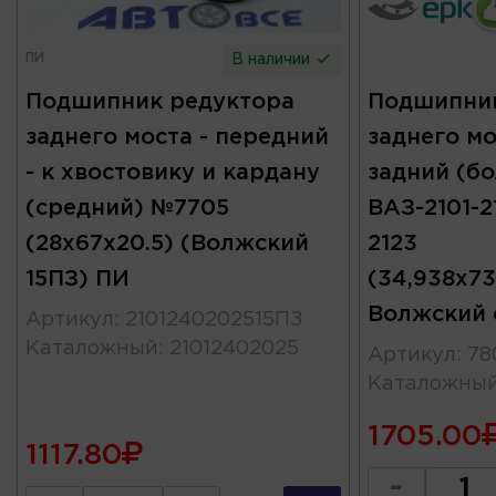
ПИ
В наличии
Подшипник редуктора
Подшипник
заднего моста - передний
заднего мо
- к хвостовику и кардану
задний (б
(средний) №7705
ВАЗ-2101-21
(28x67x20.5) (Волжский
2123
15ПЗ) ПИ
(34,938x73
Волжский 
Артикул
:
2101240202515ПЗ
Каталожный
:
21012402025
Артикул
:
78
Каталожны
1705.00
1117.80
-