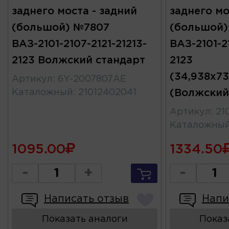
заднего моста - задний
заднего мо
(большой) №7807
(большой)
ВАЗ-2101-2107-2121-21213-
ВАЗ-2101-21
2123 Волжский стандарт
2123
(34,938x73
Артикул
:
6Y-2007807AE
Каталожный
:
21012402041
(Волжский
Артикул
:
21
Каталожны
1095.00
1334.50
-
+
-
Написать отзыв
Напи
Показать аналоги
Показ