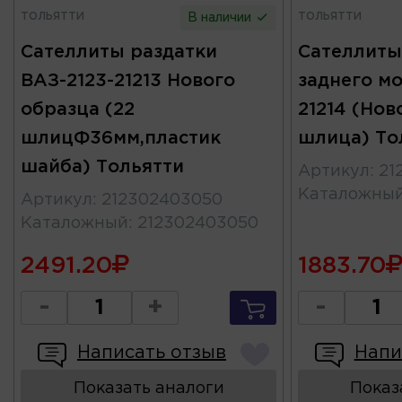
ТОЛЬЯТТИ
ТОЛЬЯТТИ
В наличии
Сателлиты раздатки
Сателлиты
ВАЗ-2123-21213 Нового
заднего мо
образца (22
21214 (Нов
шлицФ36мм,пластик
шлица) То
шайба) Тольятти
Артикул
:
21
Каталожны
Артикул
:
212302403050
Каталожный
:
212302403050
2491.20
1883.70
-
+
-
Написать отзыв
Напи
Показать аналоги
Показ