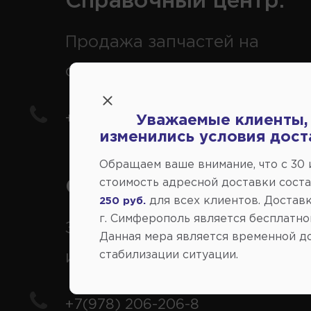
Справочный центр:
Продажа запчастей на
отечественные авто
+7(978) 206-206-5
Уважаемые клиенты,
изменились условия дост
Обращаем ваше внимание, что c 30
Справочный центр:
стоимость адресной доставки сост
для всех клиентов. Доставк
250 руб.
г. Симферополь является бесплатно
Заказ шин, дисков, запчасте
Данная мера является временной д
иномарки
стабилизации ситуации.
+7(978) 206-206-8