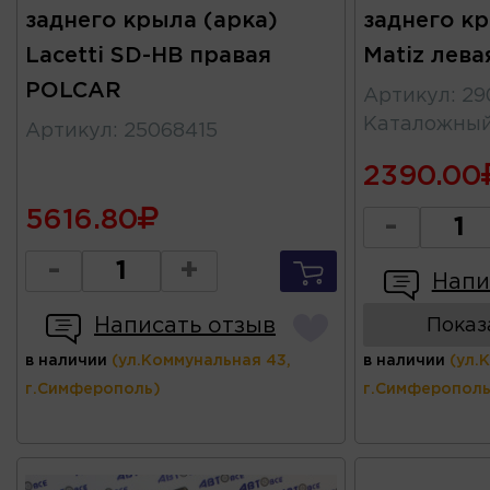
заднего крыла (арка)
заднего кр
Lacetti SD-HB правая
Matiz лев
POLCAR
Артикул
:
29
Каталожны
Артикул
:
25068415
2390.00
5616.80
-
-
+
Напи
Написать отзыв
Показ
в наличии
(ул.Коммунальная 43,
в наличии
(ул.
г.Симферополь)
г.Симферополь