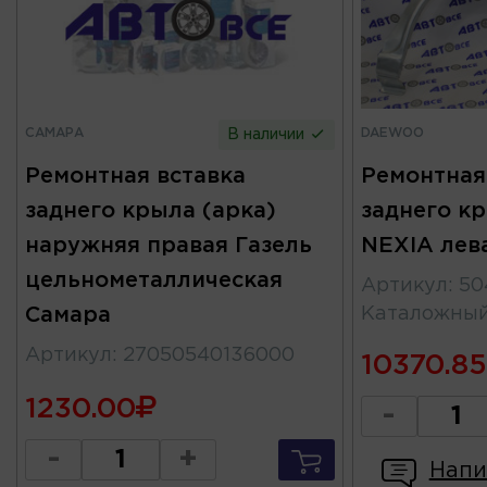
САМАРА
DAEWOO
В наличии
Ремонтная вставка
Ремонтная
заднего крыла (арка)
заднего кр
наружняя правая Газель
NEXIA ле
цельнометаллическая
Артикул
:
50
Самара
Каталожны
Артикул
:
27050540136000
10370.85
1230.00
-
-
+
Напи