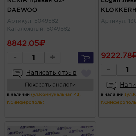
NEXIA правая UZ-
Logan лев
DAEWOO
KLOKKER
Артикул
:
5049582
Артикул
:
13
Каталожный
:
5049582
8842.05
9222.78
-
+
-
Написать отзыв
Напи
Показать аналоги
в наличии
(ул.Коммунальная 43,
в наличии
(ул.
г.Симферополь)
г.Симферополь