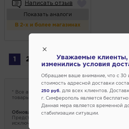
Написать отзыв
Показать аналоги
В 2-х и более магазинах
Уважаемые клиенты,
1
2
изменились условия дост
Обращаем ваше внимание, что c 30
стоимость адресной доставки сост
для всех клиентов. Доставк
250 руб.
* Все автозапчасти
есть в наличии
, обновление 
товары проходит несколько раз в сутки.
г. Симферополь является бесплатно
Данная мера является временной д
Обновление остатков и цен:
11:21 2026-08-09
стабилизации ситуации.
Представленные данные о запчастях на этой ст
исключительно информационный характер.