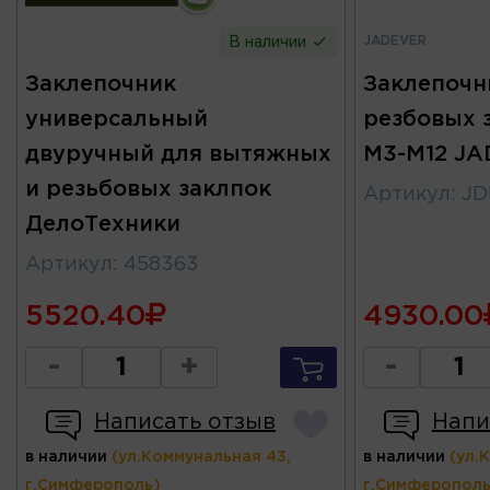
JADEVER
В наличии
Заклепочник
Заклепочн
универсальный
резбовых з
двуручный для вытяжных
М3-М12 J
и резьбовых заклпок
Артикул
:
JD
ДелоТехники
Артикул
:
458363
5520.40
4930.00
-
+
-
Написать отзыв
Напи
в наличии
(ул.Коммунальная 43,
в наличии
(ул.
г.Симферополь)
г.Симферополь