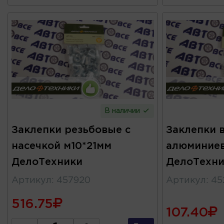
В наличии
Заклепки резьбовые с
Заклепки 
насечкой м10*21мм
алюминие
ДелоТехники
ДелоТехни
Артикул
:
457920
Артикул
:
45
516.75
107.40