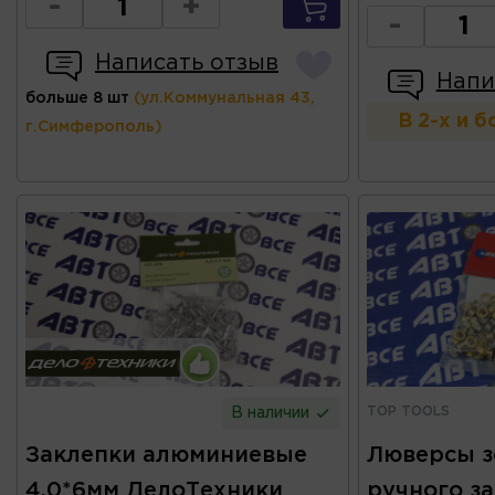
-
+
-
Написать отзыв
Напи
больше 8 шт
(ул.Коммунальная 43,
В 2-х и 
г.Симферополь)
TOP TOOLS
В наличии
Заклепки алюминиевые
Люверсы з
4,0*6мм ДелоТехники
ручного з