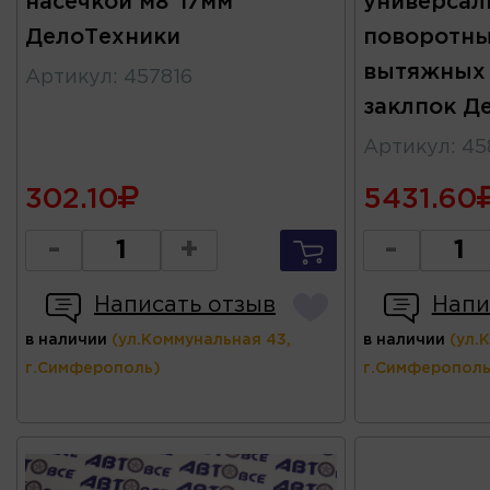
насечкой м8*17мм
универсал
ДелоТехники
поворотны
вытяжных 
Артикул
:
457816
заклпок Д
Артикул
:
45
302.10
5431.60
-
+
-
Написать отзыв
Напи
в наличии
(ул.Коммунальная 43,
в наличии
(ул.
г.Симферополь)
г.Симферополь