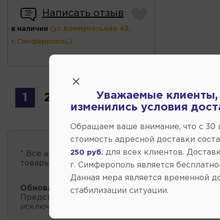
Написать отзыв
в наличии
(ул.Коммунальная 43,
г.Симферополь)
Уважаемые клиенты,
1
2
изменились условия дост
Обращаем ваше внимание, что c 30
стоимость адресной доставки сост
для всех клиентов. Доставк
250 руб.
* Все автозапчасти
есть в наличии
, обновление 
товары проходит несколько раз в сутки.
г. Симферополь является бесплатно
Данная мера является временной д
Обновление остатков и цен:
07:21 2026-08-09
стабилизации ситуации.
Представленные данные о запчастях на этой ст
исключительно информационный характер.