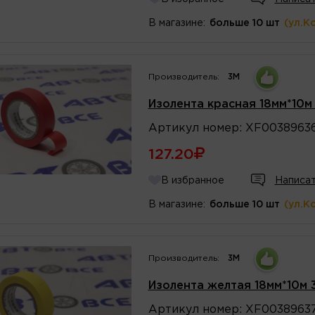
В магазине:
больше 10 шт
(ул.К
Производитель:
3M
Изолента красная 18мм*10м
Артикул
номер
:
XF0038963
127.20
В избранное
Написат
В магазине:
больше 10 шт
(ул.К
Производитель:
3M
Изолента желтая 18мм*10м 
Артикул
номер
:
XF0038963