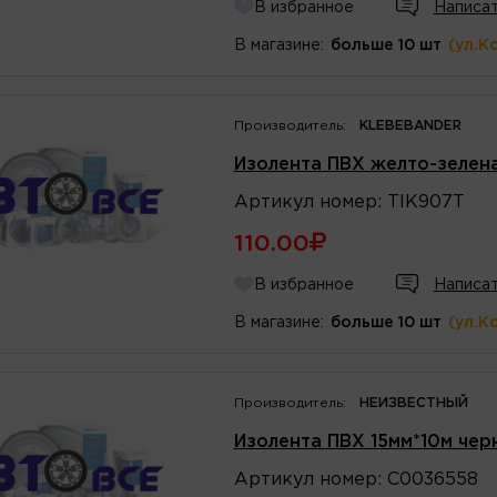
В избранное
Написат
В магазине:
больше 10 шт
(ул.К
Производитель:
KLEBEBANDER
Изолента ПВХ желто-зелен
Артикул
номер
:
TIK907T
110.00
В избранное
Написат
В магазине:
больше 10 шт
(ул.К
Производитель:
НЕИЗВЕСТНЫЙ
Изолента ПВХ 15мм*10м чер
Артикул
номер
:
C0036558