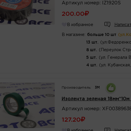
Артикул
номер
:
IZ1920S
200.00
В избранное
Написат
В магазине:
больше 10 шт
(ул.К
13 шт.
(ул.Федоренко
8 шт.
(Переулок Стр
5 шт.
(ул. Генерала 
4 шт.
(ул. Кубанская
Производитель:
3M
Изолента зеленая 18мм*10м
Артикул
номер
:
XF0038963
127.20
В избранное
Написат