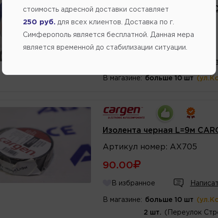
Изолента ПВХ синяя19мм*
стоимость адресной доставки составляет
250 руб.
для всех клиентов. Доставка по г.
Артикул
номер
:
TIK905T
Симферополь является бесплатной. Данная мера
110.00
является временной до стабилизации ситуации.
В избранное
Написат
В магазине:
больше 10 шт
(ул.К
Изолента черная L=9м CAR
Артикул
номер
:
AX705
90.00
В избранное
Написат
В магазине:
больше 10 шт
(ул.К
2 шт.
(Переулок Стр