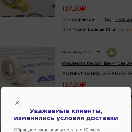
127.20
В избранное
Написат
В магазине:
больше 10 шт
(ул.К
Производитель:
3M
Изолента белая 18мм*10м 3
Артикул
номер
:
XF0038963
127.20
В избранное
Написат
В магазине:
больше 10 шт
(ул.К
Уважаемые клиенты,
изменились условия доставки
Производитель:
KLEBEBANDER
Обращаем ваше внимание, что c 30 июня