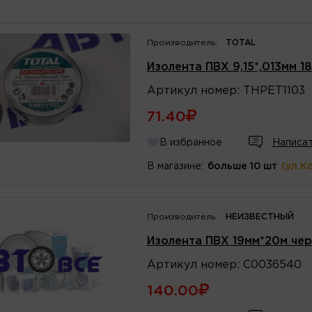
Производитель:
TOTAL
Изолента ПВХ 9,15*,013мм 
Артикул
номер
:
THPET1103
71.40
В избранное
Написат
В магазине:
больше 10 шт
(ул.К
Производитель:
НЕИЗВЕСТНЫЙ
Изолента ПВХ 19мм*20м че
Артикул
номер
:
C0036540
140.00