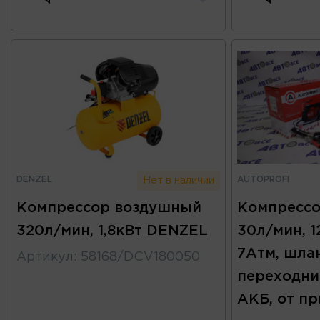
DENZEL
AUTOPROFI
Нет в наличии
Компрессор воздушный
Компресс
320л/мин, 1,8кВт DENZEL
30л/мин, 1
7Атм, шлан
Артикул
:
58168/DCV180050
переходни
АКБ, от п