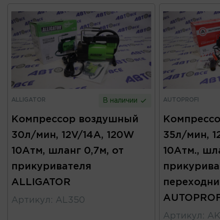
ALLIGATOR
AUTOPROFI
В наличии
Компрессор воздушный
Компресс
30л/мин, 12V/14A, 120W
35л/мин, 1
10Атм, шланг 0,7м, от
10Атм., шла
прикуривателя
прикурива
ALLIGATOR
переходни
AUTOPROF
Артикул
:
AL350
Артикул
:
AK