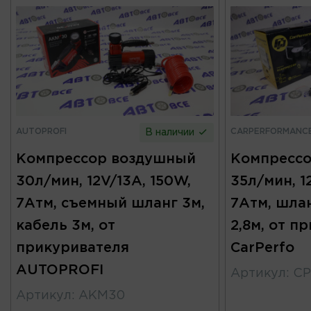
AUTOPROFI
CARPERFORMANC
В наличии
Компрессор воздушный
Компресс
30л/мин, 12V/13A, 150W,
35л/мин, 1
7Атм, съемный шланг 3м,
7Атм, шлан
кабель 3м, от
2,8м, от п
прикуривателя
CarPerfo
AUTOPROFI
Артикул
:
CP
Артикул
:
AKM30