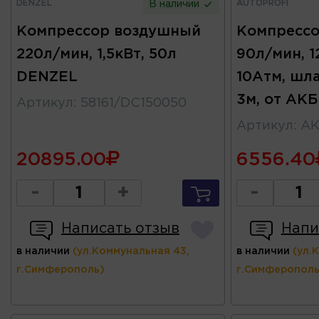
DENZEL
AUTOPROFI
В наличии
Компрессор воздушный
Компресс
220л/мин, 1,5кВт, 50л
90л/мин, 
DENZEL
10Атм, шла
3м, от АК
Артикул
:
58161/DC150050
Артикул
:
AK
20895.00
6556.40
-
+
-
Написать отзыв
Напи
в наличии
(ул.Коммунальная 43,
в наличии
(ул.
г.Симферополь)
г.Симферополь