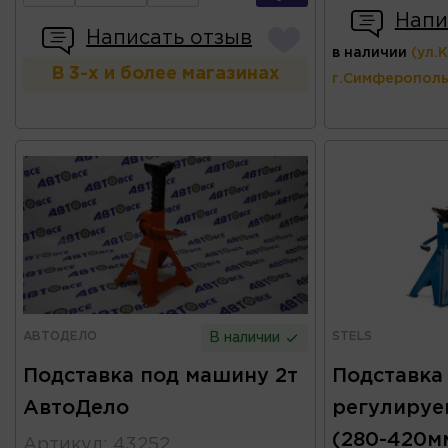
Напи
Написать отзыв
в наличии
(ул.
В 3-х и более магазинах
г.Симферополь
АВТОДЕЛО
STELS
В наличии
Подставка под машину 2т
Подставка
АвтоДело
регулируе
(280-420м
Артикул
:
43252