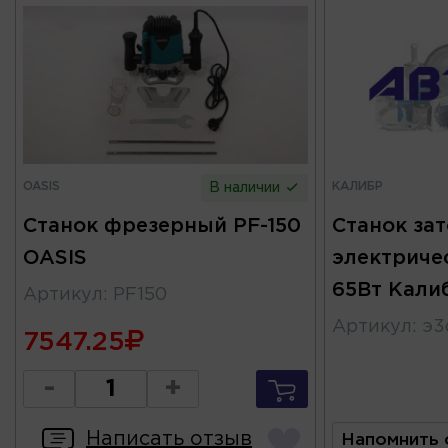
OASIS
КАЛИБР
В наличии
Станок фрезерный PF-150
Станок за
OASIS
электриче
65Вт Кали
Артикул
:
PF150
Артикул
:
э3
7547.25
-
+
Написать отзыв
Напомнить 