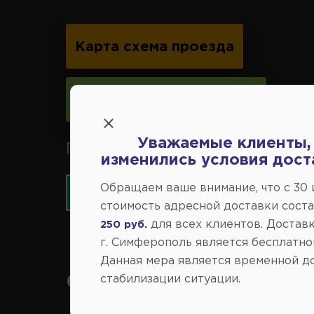
Карта схема проезда
Следить за изменениями
Уважаемые клиенты,
Принимаем к оплате карты 
изменились условия дост
Обращаем ваше внимание, что c 30
стоимость адресной доставки сост
для всех клиентов. Доставк
250 руб.
г. Симферополь является бесплатно
Данная мера является временной д
Справочный центр:
стабилизации ситуации.